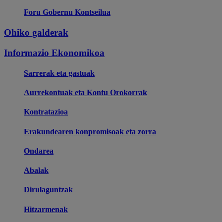
Foru Gobernu Kontseilua
Ohiko galderak
Informazio Ekonomikoa
Sarrerak eta gastuak
Aurrekontuak eta Kontu Orokorrak
Kontratazioa
Erakundearen konpromisoak eta zorra
Ondarea
Abalak
Dirulaguntzak
Hitzarmenak