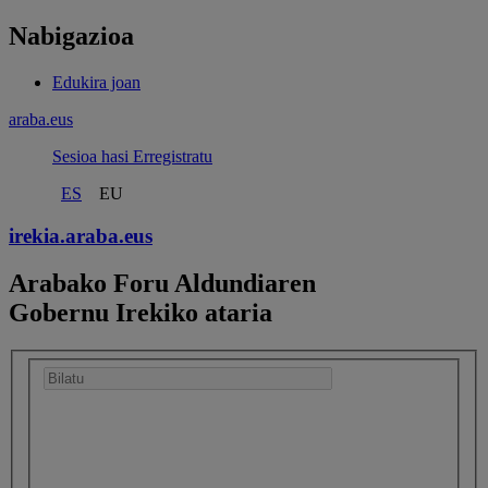
Nabigazioa
Edukira joan
araba.eus
Sesioa hasi
Erregistratu
ES
EU
irekia.
araba.eus
Arabako Foru Aldundiaren
Gobernu Irekiko ataria