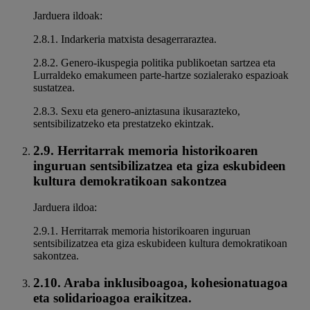
Jarduera ildoak:
2.8.1. Indarkeria matxista desagerraraztea.
2.8.2. Genero-ikuspegia politika publikoetan sartzea eta
Lurraldeko emakumeen parte-hartze sozialerako espazioak
sustatzea.
2.8.3. Sexu eta genero-aniztasuna ikusarazteko,
sentsibilizatzeko eta prestatzeko ekintzak.
2.9. Herritarrak memoria historikoaren
inguruan sentsibilizatzea eta giza eskubideen
kultura demokratikoan sakontzea
Jarduera ildoa:
2.9.1. Herritarrak memoria historikoaren inguruan
sentsibilizatzea eta giza eskubideen kultura demokratikoan
sakontzea.
2.10. Araba inklusiboagoa, kohesionatuagoa
eta solidarioagoa eraikitzea.