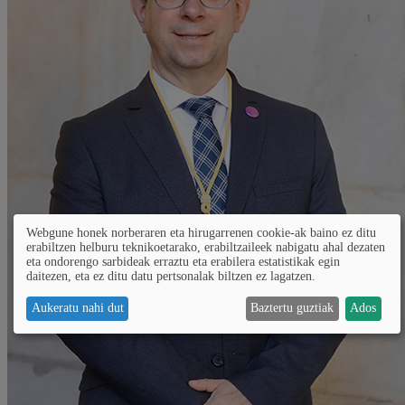
Webgune honek norberaren eta hirugarrenen cookie-ak baino ez ditu
erabiltzen helburu teknikoetarako, erabiltzaileek nabigatu ahal dezaten
eta ondorengo sarbideak erraztu eta erabilera estatistikak egin
daitezen, eta ez ditu datu pertsonalak biltzen ez lagatzen.
Aukeratu nahi dut
Baztertu guztiak
Ados