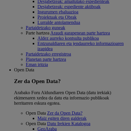
Desjabetzeak: amaitutako espedienteak
Desjabetzeak: espediente aktiboak
Ingurumen ebaluazioa
Proiektuak eta Obrak
Lurralde antolamendua
Partaidetzako guneak
Parte hartzea
Araudi garapenean parte hartzea
Aldez aurreko kontsulta publikoa
Entzunaldiaren eta jendaurreko informazioaren
izapidea
Partaidetzako erregistroa
Planetan parte hartzea
Eman iritzia
Open Data
Zer da Open Data?
Arabako Foru Aldundiaren Open Data (datu irekiak)
ekimenaren xedea da datu eta informazio publikoak
herritarren eskura egotea.
Open Data
Zer da Open Data?
Maiz egiten diren galderak
Open Data
Datu Irekien Katalogoa
GeoAraba