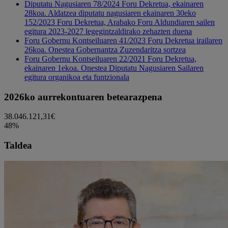
Diputatu Nagusiaren 78/2024 Foru Dekretua, ekainaren
28koa. Aldatzea diputatu nagusiaren ekainaren 30eko
152/2023 Foru Dekretua, Arabako Foru Aldundiaren sailen
egitura 2023-2027 legegintzaldirako zehazten duena
Foru Gobernu Kontseiluaren 41/2023 Foru Dekretua irailaren
26koa. Onestea Gobernantza Zuzendaritza sortzea
Foru Gobernu Kontseiluaren 22/2021 Foru Dekretua,
ekainaren 1ekoa. Onestea Diputatu Nagusiaren Sailaren
egitura organikoa eta funtzionala
2026ko aurrekontuaren betearazpena
38.046.121,31€
48%
Taldea