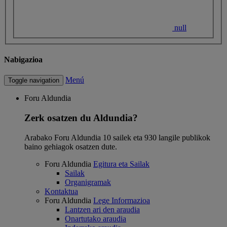
null
Nabigazioa
Menú
Toggle navigation
Foru Aldundia
Zerk osatzen du Aldundia?
Arabako Foru Aldundia 10 sailek eta 930 langile publikok
baino gehiagok osatzen dute.
Foru Aldundia
Egitura eta Sailak
Sailak
Organigramak
Kontaktua
Foru Aldundia
Lege Informazioa
Lantzen ari den araudia
Onartutako araudia