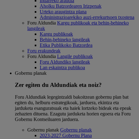
Indarreko araudia
Aholku Batzordearen Irizpenak
Urteko araugintza plana
Administrazioarekiko auzi-errekurtsoen txostena
Foru Aldundia
Kargu publikoak eta behin-behineko
langileak
Kargu publikoak
Behin-behineko langileak
Etika Publikoko Batzordea
Foru erakundeak
Foru Aldundia
Langile publikoak
Foru Aldundiko langileak
Lan eskaintza publikoa
Gobernu planak
Zer egiten du Aldundiak eta noiz?
Foru Aldundiak legegintzaldi bakoitzean gobernu plan bat
egiten du, helburu estrategikoak, jarduera, ekintza eta
jarduketa esanguratsuak eta haiek lortzeko bideak eta epeak
zehazten dituena. Ezagutu jarduketa horien egoera eta Foru
Gobernu Kontseiluaren jarduera.
Gobernu planak
Gobernu planak
2023-2027 Gobernu Plana