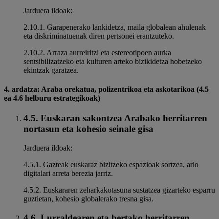
Jarduera ildoak:
2.10.1. Garapenerako lankidetza, maila globalean ahulenak
eta diskriminatuenak diren pertsonei erantzuteko.
2.10.2. Arraza aurreiritzi eta estereotipoen aurka
sentsibilizatzeko eta kulturen arteko bizikidetza hobetzeko
ekintzak garatzea.
4. ardatza: Araba orekatua, polizentrikoa eta askotarikoa (4.5
ea 4.6 helburu estrategikoak)
4.5. Euskaran sakontzea Arabako herritarren
nortasun eta kohesio seinale gisa
Jarduera ildoak:
4.5.1. Gazteak euskaraz bizitzeko espazioak sortzea, arlo
digitalari arreta berezia jarriz.
4.5.2. Euskararen zeharkakotasuna sustatzea gizarteko esparru
guztietan, kohesio globalerako tresna gisa.
4.6. Lurraldearen eta bertako herritarren