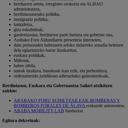
herritarren arreta, erregistro orokorra eta ALHAO
administratzea,
berdintasunerako politika,
inmigrazio politika,
lankidetza,
giza eskubideak,
gardentasuna, herritarren parte hartzea eta gobernu ona,
Arabako Foru Aldundiaren presentzia interneten,
datu pertsonalen babesaren arloko indarreko araudia betetzen
dela egiaztatzeko barne ikuskaritza,
euskara politikak,
Miñoiak,
babes zibila,
suteak itzaltzea, basokoak izan ezik, eta prebenitzea,
ordenamendu juridikoan adierazitako gainontzekoak.
Berdintasun, Euskara eta Gobernantza Sailari atxikitzen
zaizkio:
ARABAKO FORU SUHILTZAILEAK-BOMBERAS Y
BOMBEROS FORALES DE ÁLAVA
erakunde autonomoa.
ARABA MOBILITY LAB
fundazioa
Egitura dekretuak: