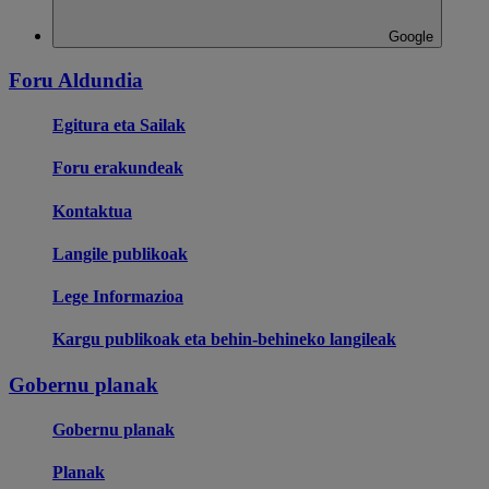
Google
Foru Aldundia
Egitura eta Sailak
Foru erakundeak
Kontaktua
Langile publikoak
Lege Informazioa
Kargu publikoak eta behin-behineko langileak
Gobernu planak
Gobernu planak
Planak