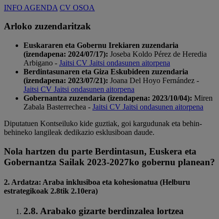
INFO AGENDA
CV OSOA
Arloko zuzendaritzak
Euskararen eta Gobernu Irekiaren zuzendaria
(izendapena: 2024/07/17):
Joseba Koldo Pérez de Heredia
Arbigano -
Jaitsi CV
Jaitsi ondasunen aitorpena
Berdintasunaren eta Giza Eskubideen zuzendaria
(izendapena: 2023/07/21):
Joana Del Hoyo Fernández -
Jaitsi CV
Jaitsi ondasunen aitorpena
Gobernantza zuzendaria (izendapena: 2023/10/04):
Miren
Zabala Basterrechea -
Jaitsi CV
Jaitsi ondasunen aitorpena
Diputatuen Kontseiluko kide guztiak, goi kargudunak eta behin-
behineko langileak dedikazio esklusiboan daude.
Nola hartzen du parte Berdintasun, Euskera eta
Gobernantza Sailak 2023-2027ko gobernu planean?
2. Ardatza: Araba inklusiboa eta kohesionatua (Helburu
estrategikoak 2.8tik 2.10era)
2.8. Arabako gizarte berdinzalea lortzea