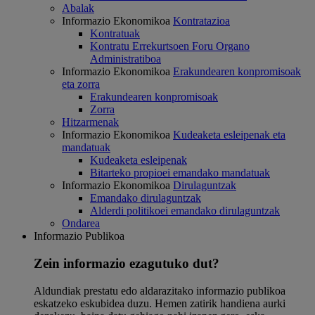
Abalak
Informazio Ekonomikoa
Kontratazioa
Kontratuak
Kontratu Errekurtsoen Foru Organo
Administratiboa
Informazio Ekonomikoa
Erakundearen konpromisoak
eta zorra
Erakundearen konpromisoak
Zorra
Hitzarmenak
Informazio Ekonomikoa
Kudeaketa esleipenak eta
mandatuak
Kudeaketa esleipenak
Bitarteko propioei emandako mandatuak
Informazio Ekonomikoa
Dirulaguntzak
Emandako dirulaguntzak
Alderdi politikoei emandako dirulaguntzak
Ondarea
Informazio Publikoa
Zein informazio ezagutuko dut?
Aldundiak prestatu edo aldarazitako informazio publikoa
eskatzeko eskubidea duzu. Hemen zatirik handiena aurki