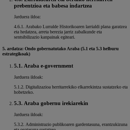
prebentzioa eta babesa indartzea
Jarduera ildoa:
4.6.1. Arabako Lurralde Historikoaren larrialdi plana garatzea
eta hedatzea, arreta berezia jarriz zabalkunde eta
sentsibilizazio kanpainak egiteari.
5. ardatza: Ondo gobernatutako Araba (5.1 eta 5.3 helburu
estrategikoak)
5.1. Araba e-government
Jarduera ildoak:
5.1.2. Digitalizazioa herritarrekiko elkarrekintza sustatzeko eta
hobetzeko.
5.3. Araba gobernu irekiarekin
Jarduera ildoak:
5.3.2. Administrazio publikoaren gardentasuna, erantzukizuna
eta osotasuna sustatzea.