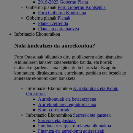
2019-2023 Gobernu Plana
Gobernu planak
Foru Gobernu Kontseilua
Foru Gobernu Kontseilua
Gobernu planak
Planak
Planen zerrenda
Planetan parte hartzea
Informazio Ekonomikoa
Nola kudeatzen da aurrekontua?
Foru Ogasunak bildutako diru publikoaren administrazioa
Aldundiaren lanaren zutabeetariko bat da, eta horrek
erabateko gardentasuna egiten du beharrezko. Ezagutu
kontratuen, dirulaguntzen, aurrekontu partiden eta bestelako
adierazle ekonomikoen banaketa.
Informazio Ekonomikoa
Aurrekontuak eta Kontu
Orokorrak
Aurrekontuak eta betearazpena
Aurrekontuaren egonkortasuna
Kontu orokorrak
Informazio Ekonomikoa
Sarrerak eta gastuak
Sarrerak eta gastuak
Itundutako zergak direla-eta bildutakoa
Finantza eta aurrekontu adierazleak