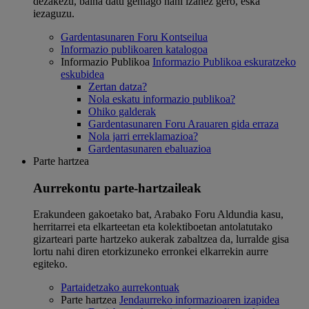
dezakezu, baina datu gehiago nahi izanez gero, eska
iezaguzu.
Gardentasunaren Foru Kontseilua
Informazio publikoaren katalogoa
Informazio Publikoa
Informazio Publikoa eskuratzeko
eskubidea
Zertan datza?
Nola eskatu informazio publikoa?
Ohiko galderak
Gardentasunaren Foru Arauaren gida erraza
Nola jarri erreklamazioa?
Gardentasunaren ebaluazioa
Parte hartzea
Aurrekontu parte-hartzaileak
Erakundeen gakoetako bat, Arabako Foru Aldundia kasu,
herritarrei eta elkarteetan eta kolektiboetan antolatutako
gizarteari parte hartzeko aukerak zabaltzea da, lurralde gisa
lortu nahi diren etorkizuneko erronkei elkarrekin aurre
egiteko.
Partaidetzako aurrekontuak
Parte hartzea
Jendaurreko informazioaren izapidea