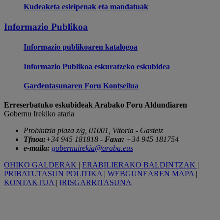
Kudeaketa esleipenak eta mandatuak
Informazio Publikoa
Informazio publikoaren katalogoa
Informazio Publikoa eskuratzeko eskubidea
Gardentasunaren Foru Kontseilua
Erreserbatuko eskubideak Arabako Foru Aldundiaren
Gobernu Irekiko ataria
Probintzia plaza z/g, 01001, Vitoria - Gasteiz
Tfnoa:
+34 945 181818 -
Faxa:
+34 945 181754
e-maila:
gobernuirekia@araba.eus
OHIKO GALDERAK
|
ERABILIERAKO BALDINTZAK
|
PRIBATUTASUN POLITIKA
|
WEBGUNEAREN MAPA
|
KONTAKTUA
|
IRISGARRITASUNA