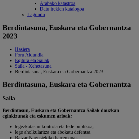
Arabako katastroa
Datu irekien katalogoa
Lagundu
Berdintasuna, Euskara eta Gobernantza
2023
Hasiera
Foru Aldundia
Egitura eta Sailak
Saila - Xehetasuna
Berdintasuna, Euskara eta Gobernantza 2023
Berdintasuna, Euskara eta Gobernantza
Saila
Berdintasun, Euskara eta Gobernantza Sailak dauzkan
eginkizunak eta eskumen arloak:
legezkotasun kontrola eta fede publikoa,
lege aholkularitza eta abokatu defentsa,
Batzar Nagusiekiko harremanak,