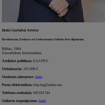
Iñaki Gurtubai Artetxe
Berdintasun, Euskara eta Gobernantza Saileko foru diputatua.
Bilbao, 1964
Zuzenbidean lizentziaduna
Atxikitze politikoa:
EAJ-PNV
Ordainsaria:
105.998 €
Ondasun-aitorpena:
Jaitsi
Posta elektronikoa:
beg-ieg@araba.eus
Telefono-zenbakia:
945181744
Sailaren organigrama:
Jaitsi