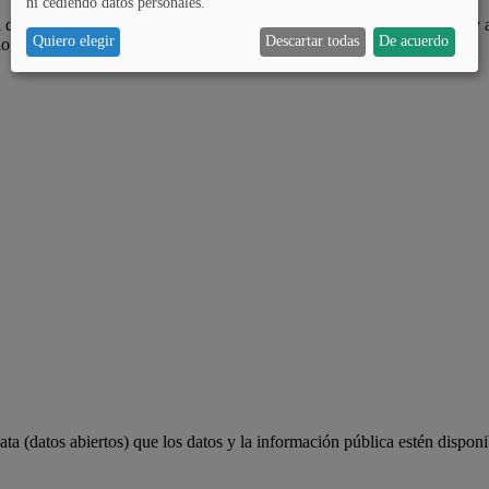
ni cediendo datos personales.
 de Álava, es ampliar las oportunidades de participar a la ciudadanía y 
Quiero elegir
Descartar todas
De acuerdo
lograr.
a (datos abiertos) que los datos y la información pública estén disponi