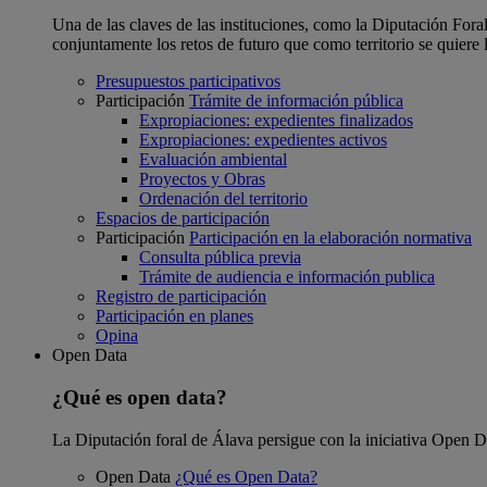
Una de las claves de las instituciones, como la Diputación Foral
conjuntamente los retos de futuro que como territorio se quiere 
Presupuestos participativos
Participación
Trámite de información pública
Expropiaciones: expedientes finalizados
Expropiaciones: expedientes activos
Evaluación ambiental
Proyectos y Obras
Ordenación del territorio
Espacios de participación
Participación
Participación en la elaboración normativa
Consulta pública previa
Trámite de audiencia e información publica
Registro de participación
Participación en planes
Opina
Open Data
¿Qué es open data?
La Diputación foral de Álava persigue con la iniciativa Open Dat
Open Data
¿Qué es Open Data?