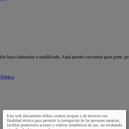
ción haya elaborado o modificado. Aquí puedes encontrar gran parte, pe
 Pública
Esta web únicamente utiliza cookies propias y de terceros con
finalidad técnica para permitir la navegación de las personas usuarias,
facilitar posteriores accesos y realizar estadísticas de uso, no recabando