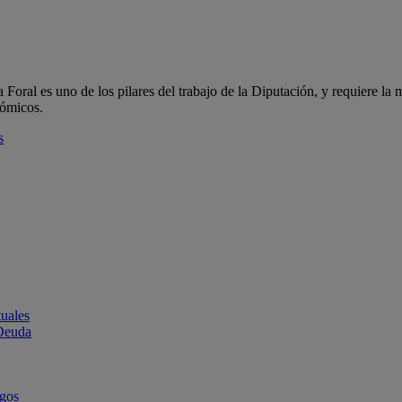
oral es uno de los pilares del trabajo de la Diputación, y requiere la m
nómicos.
s
uales
 Deuda
rgos