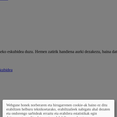
zeko eskubidea duzu. Hemen zatirik handiena aurki dezakezu, baina dat
skubidea
Webgune honek norberaren eta hirugarrenen cookie-ak baino ez ditu
erabiltzen helburu teknikoetarako, erabiltzaileek nabigatu ahal dezaten
eta ondorengo sarbideak erraztu eta erabilera estatistikak egin