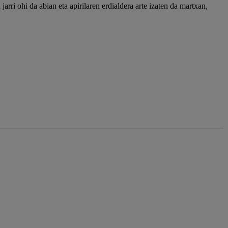
rri ohi da abian eta apirilaren erdialdera arte izaten da martxan,