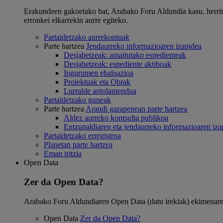
Erakundeen gakoetako bat, Arabako Foru Aldundia kasu, herritarre
erronkei elkarrekin aurre egiteko.
Partaidetzako aurrekontuak
Parte hartzea
Jendaurreko informazioaren izapidea
Desjabetzeak: amaitutako espedienteak
Desjabetzeak: espediente aktiboak
Ingurumen ebaluazioa
Proiektuak eta Obrak
Lurralde antolamendua
Partaidetzako guneak
Parte hartzea
Araudi garapenean parte hartzea
Aldez aurreko kontsulta publikoa
Entzunaldiaren eta jendaurreko informazioaren iza
Partaidetzako erregistroa
Planetan parte hartzea
Eman iritzia
Open Data
Zer da Open Data?
Arabako Foru Aldundiaren Open Data (datu irekiak) ekimenaren 
Open Data
Zer da Open Data?