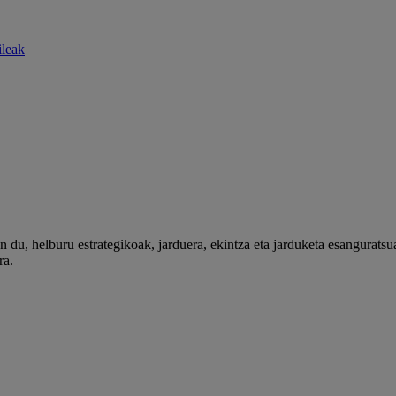
ileak
 du, helburu estrategikoak, jarduera, ekintza eta jarduketa esanguratsu
ra.