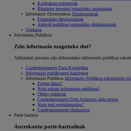
Kudeaketa esleipenak
Bitarteko propioei emandako mandatuak
Informazio Ekonomikoa
Dirulaguntzak
Emandako dirulaguntzak
Alderdi politikoei emandako dirulaguntzak
Ondarea
Informazio Publikoa
Zein informazio ezagutuko dut?
Aldundiak prestatu edo aldarazitako informazio publikoa eskat
Gardentasunaren Foru Kontseilua
Informazio publikoaren katalogoa
Informazio Publikoa
Informazio Publikoa eskuratzeko e
Zertan datza?
Nola eskatu informazio publikoa?
Ohiko galderak
Gardentasunaren Foru Arauaren gida erraza
Nola jarri erreklamazioa?
Gardentasunaren ebaluazioa
Parte hartzea
Aurrekontu parte-hartzaileak