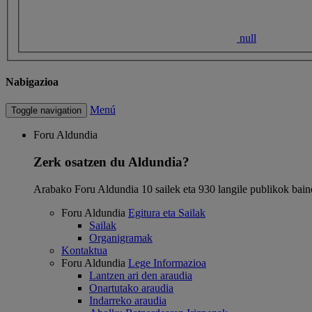
null
Nabigazioa
Menú
Toggle navigation
Foru Aldundia
Zerk osatzen du Aldundia?
Arabako Foru Aldundia 10 sailek eta 930 langile publikok bain
Foru Aldundia
Egitura eta Sailak
Sailak
Organigramak
Kontaktua
Foru Aldundia
Lege Informazioa
Lantzen ari den araudia
Onartutako araudia
Indarreko araudia