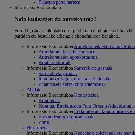
Planetan parte hartzea
Informazio Ekonomikoa
Nola kudeatzen da aurrekontua?
Foru Ogasunak bildutako diru publikoaren administrazioa Aldun
partiden eta bestelako adierazle ekonomikoen banaketa.
Informazio Ekonomikoa
Aurrekontuak eta Kontu Orokor
Aurrekontuak eta betearazpena
Aurrekontuaren egonkortasuna
Kontu orokorrak
Informazio Ekonomikoa
Sarrerak eta gastuak
Sarrerak eta gastuak
Itundutako zergak direla-eta bildutakoa
Finantza eta aurrekontu adierazleak
Abalak
Informazio Ekonomikoa
Kontratazioa
Kontratuak
Kontratu Errekurtsoen Foru Organo Administratib
Informazio Ekonomikoa
Erakundearen konpromisoak eta
Erakundearen konpromisoak
Zorra
Hitzarmenak
Informazio Ekonomikoa
Kudeaketa esleipenak eta mand