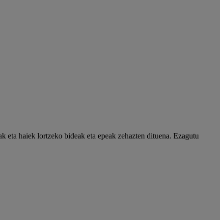
ak eta haiek lortzeko bideak eta epeak zehazten dituena. Ezagutu