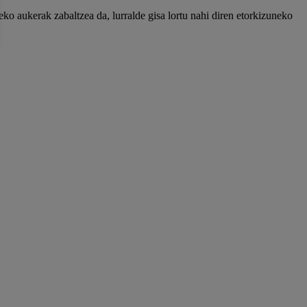
eko aukerak zabaltzea da, lurralde gisa lortu nahi diren etorkizuneko