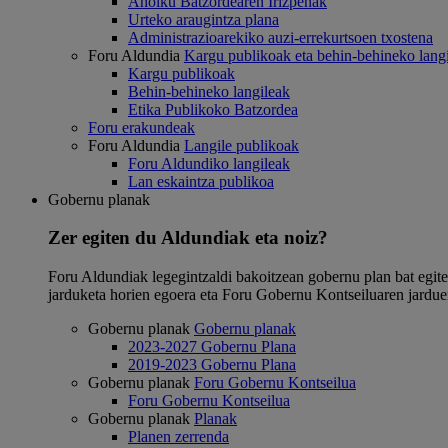
Aholku Batzordearen Irizpenak
Urteko araugintza plana
Administrazioarekiko auzi-errekurtsoen txostena
Foru Aldundia
Kargu publikoak eta behin-behineko lang
Kargu publikoak
Behin-behineko langileak
Etika Publikoko Batzordea
Foru erakundeak
Foru Aldundia
Langile publikoak
Foru Aldundiko langileak
Lan eskaintza publikoa
Gobernu planak
Zer egiten du Aldundiak eta noiz?
Foru Aldundiak legegintzaldi bakoitzean gobernu plan bat egiten
jarduketa horien egoera eta Foru Gobernu Kontseiluaren jardue
Gobernu planak
Gobernu planak
2023-2027 Gobernu Plana
2019-2023 Gobernu Plana
Gobernu planak
Foru Gobernu Kontseilua
Foru Gobernu Kontseilua
Gobernu planak
Planak
Planen zerrenda