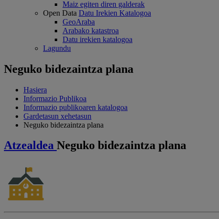
Maiz egiten diren galderak
Open Data
Datu Irekien Katalogoa
GeoAraba
Arabako katastroa
Datu irekien katalogoa
Lagundu
Neguko bidezaintza plana
Hasiera
Informazio Publikoa
Informazio publikoaren katalogoa
Gardetasun xehetasun
Neguko bidezaintza plana
Atzealdea
Neguko bidezaintza plana