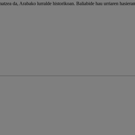
ea da, Arabako lurralde historikoan. Baliabide hau urriaren hasieran ja