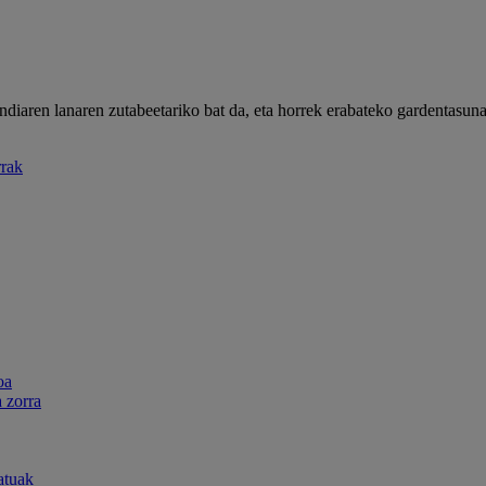
diaren lanaren zutabeetariko bat da, eta horrek erabateko gardentasuna
rak
oa
 zorra
atuak