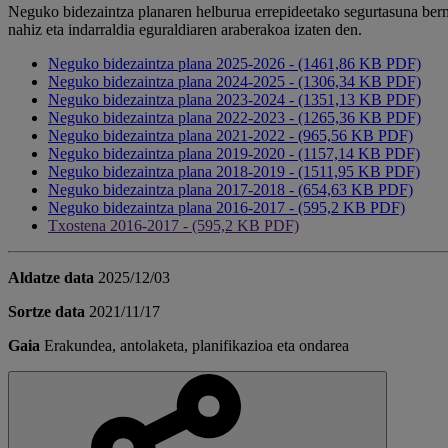
Neguko bidezaintza planaren helburua errepideetako segurtasuna bermatz
nahiz eta indarraldia eguraldiaren araberakoa izaten den.
Neguko bidezaintza plana 2025-2026 - (1461,86 KB PDF)
Neguko bidezaintza plana 2024-2025 - (1306,34 KB PDF)
Neguko bidezaintza plana 2023-2024 - (1351,13 KB PDF)
Neguko bidezaintza plana 2022-2023 - (1265,36 KB PDF)
Neguko bidezaintza plana 2021-2022 - (965,56 KB PDF)
Neguko bidezaintza plana 2019-2020 - (1157,14 KB PDF)
Neguko bidezaintza plana 2018-2019 - (1511,95 KB PDF)
Neguko bidezaintza plana 2017-2018 - (654,63 KB PDF)
Neguko bidezaintza plana 2016-2017 - (595,2 KB PDF)
Txostena 2016-2017 - (595,2 KB PDF)
Aldatze data
2025/12/03
Sortze data
2021/11/17
Gaia
Erakundea, antolaketa, planifikazioa eta ondarea