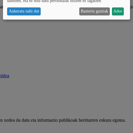
daitezen, eta ez ditu datu pertsonalak biltzen ez lagatzen.
i eta elkarteetan eta kolektiboetan antolatutako gizarteari parte hartz
Aukeratu nahi dut
Baztertu guztiak
Ados
pidea
xedea da datu eta informazio publikoak herritarren eskura egotea.