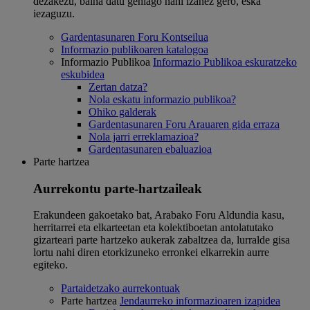
dezakezu, baina datu gehiago nahi izanez gero, eska
iezaguzu.
Gardentasunaren Foru Kontseilua
Informazio publikoaren katalogoa
Informazio Publikoa
Informazio Publikoa eskuratzeko
eskubidea
Zertan datza?
Nola eskatu informazio publikoa?
Ohiko galderak
Gardentasunaren Foru Arauaren gida erraza
Nola jarri erreklamazioa?
Gardentasunaren ebaluazioa
Parte hartzea
Aurrekontu parte-hartzaileak
Erakundeen gakoetako bat, Arabako Foru Aldundia kasu,
herritarrei eta elkarteetan eta kolektiboetan antolatutako
gizarteari parte hartzeko aukerak zabaltzea da, lurralde gisa
lortu nahi diren etorkizuneko erronkei elkarrekin aurre
egiteko.
Partaidetzako aurrekontuak
Parte hartzea
Jendaurreko informazioaren izapidea