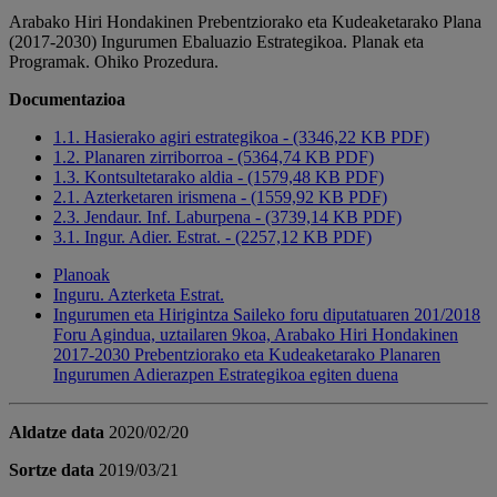
Arabako Hiri Hondakinen Prebentziorako eta Kudeaketarako Plana
(2017-2030) Ingurumen Ebaluazio Estrategikoa. Planak eta
Programak. Ohiko Prozedura.
Documentazioa
1.1. Hasierako agiri estrategikoa - (3346,22 KB PDF)
1.2. Planaren zirriborroa - (5364,74 KB PDF)
1.3. Kontsultetarako aldia - (1579,48 KB PDF)
2.1. Azterketaren irismena - (1559,92 KB PDF)
2.3. Jendaur. Inf. Laburpena - (3739,14 KB PDF)
3.1. Ingur. Adier. Estrat. - (2257,12 KB PDF)
Planoak
Inguru. Azterketa Estrat.
Ingurumen eta Hirigintza Saileko foru diputatuaren 201/2018
Foru Agindua, uztailaren 9koa, Arabako Hiri Hondakinen
2017-2030 Prebentziorako eta Kudeaketarako Planaren
Ingurumen Adierazpen Estrategikoa egiten duena
Aldatze data
2020/02/20
Sortze data
2019/03/21