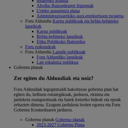
Indarreko araudia
Aholku Batzordearen Irizpenak
Urteko araugintza plana
Administrazioarekiko auzi-errekurtsoen txostena
Foru Aldundia
Kargu publikoak eta behin-behineko
langileak
Kargu publikoak
Behin-behineko langileak
Etika Publikoko Batzordea
Foru erakundeak
Foru Aldundia
Langile publikoak
Foru Aldundiko langileak
Lan eskaintza publikoa
Gobernu planak
Zer egiten du Aldundiak eta noiz?
Foru Aldundiak legegintzaldi bakoitzean gobernu plan bat
egiten du, helburu estrategikoak, jarduera, ekintza eta
jarduketa esanguratsuak eta haiek lortzeko bideak eta epeak
zehazten dituena. Ezagutu jarduketa horien egoera eta Foru
Gobernu Kontseiluaren jarduera.
Gobernu planak
Gobernu planak
2023-2027 Gobernu Plana