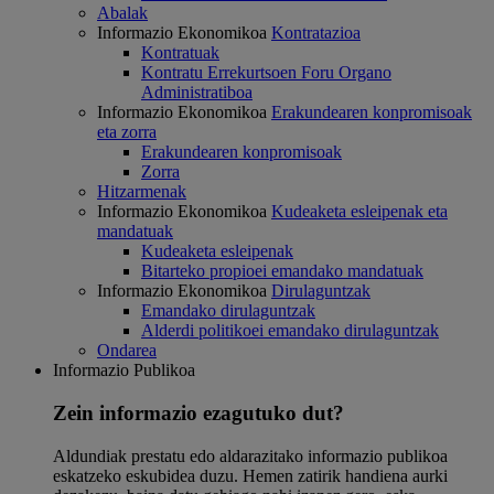
Abalak
Informazio Ekonomikoa
Kontratazioa
Kontratuak
Kontratu Errekurtsoen Foru Organo
Administratiboa
Informazio Ekonomikoa
Erakundearen konpromisoak
eta zorra
Erakundearen konpromisoak
Zorra
Hitzarmenak
Informazio Ekonomikoa
Kudeaketa esleipenak eta
mandatuak
Kudeaketa esleipenak
Bitarteko propioei emandako mandatuak
Informazio Ekonomikoa
Dirulaguntzak
Emandako dirulaguntzak
Alderdi politikoei emandako dirulaguntzak
Ondarea
Informazio Publikoa
Zein informazio ezagutuko dut?
Aldundiak prestatu edo aldarazitako informazio publikoa
eskatzeko eskubidea duzu. Hemen zatirik handiena aurki