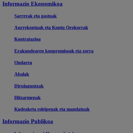
Informazio Ekonomikoa
Sarrerak eta gastuak
Aurrekontuak eta Kontu Orokorrak
Kontratazioa
Erakundearen konpromisoak eta zorra
Ondarea
Abalak
Dirulaguntzak
Hitzarmenak
Kudeaketa esleipenak eta mandatuak
Informazio Publikoa