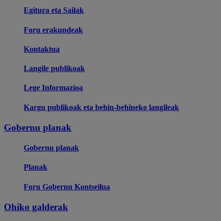
Egitura eta Sailak
Foru erakundeak
Kontaktua
Langile publikoak
Lege Informazioa
Kargu publikoak eta behin-behineko langileak
Gobernu planak
Gobernu planak
Planak
Foru Gobernu Kontseilua
Ohiko galderak