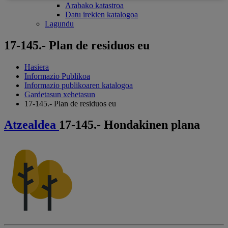
Arabako katastroa
Datu irekien katalogoa
Lagundu
17-145.- Plan de residuos eu
Hasiera
Informazio Publikoa
Informazio publikoaren katalogoa
Gardetasun xehetasun
17-145.- Plan de residuos eu
Atzealdea
17-145.- Hondakinen plana