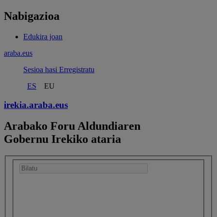
Nabigazioa
Edukira joan
araba.eus
Sesioa hasi
Erregistratu
ES
EU
irekia.
araba.eus
Arabako Foru Aldundiaren
Gobernu Irekiko ataria