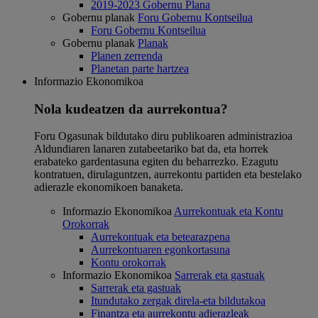
2019-2023 Gobernu Plana
Gobernu planak
Foru Gobernu Kontseilua
Foru Gobernu Kontseilua
Gobernu planak
Planak
Planen zerrenda
Planetan parte hartzea
Informazio Ekonomikoa
Nola kudeatzen da aurrekontua?
Foru Ogasunak bildutako diru publikoaren administrazioa
Aldundiaren lanaren zutabeetariko bat da, eta horrek
erabateko gardentasuna egiten du beharrezko. Ezagutu
kontratuen, dirulaguntzen, aurrekontu partiden eta bestelako
adierazle ekonomikoen banaketa.
Informazio Ekonomikoa
Aurrekontuak eta Kontu
Orokorrak
Aurrekontuak eta betearazpena
Aurrekontuaren egonkortasuna
Kontu orokorrak
Informazio Ekonomikoa
Sarrerak eta gastuak
Sarrerak eta gastuak
Itundutako zergak direla-eta bildutakoa
Finantza eta aurrekontu adierazleak