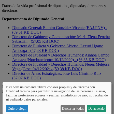
Datos de la vida profesional de diputados, diputadas, directores y
directoras.
Departamento de Diputado General
Diputado General: Ramiro González Vicente (EAJ-PNV) -
(89,51 KB DOC)
Directora de Gabinete y Comunicación: María Elena Ferreira
Sebastián - (57,05 KB DOC)
Directora de Euskera y Gobierno Abierto: Lexuri Ugarte
Aretxaga - (57,43 KB DOC)
Directora de Igualdad y Derechos Humanos: Ainhoa Campo
Arenaza (Nombramiento: 10/12/2020) - (56,35 KB DOC)
Directora de Igualdad y Derechos Humanos: Nerea Melgosa
Vega (Cese: 04/12/202) - (59,38 KB DOC)
Director de Áreas Estratégicas: José Luis Cimiano Ruiz -
(57,07 KB DOC)
Departamento de Desarrollo Económico, Innovación y Reto
Esta web únicamente utiliza cookies propias y de terceros con
Demográfico
finalidad técnica para permitir la navegación de las personas usuarias,
facilitar posteriores accesos y realizar estadísticas de uso, no recabando
ni cediendo datos personales.
Diputada Foral de Desarrollo Económico, Innovación y Reto
Demográfico: Mª Pilar García de Salazar Olano (EAJ-PNV) -
Quiero elegir
Descartar todas
De acuerdo
(86,85 KB DOC)
Director de Desarrollo Económico e Innovación: Javier