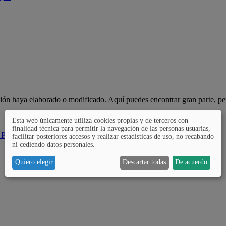
ción haya elaborado o modificado. Aquí puedes encontrar gran parte, pe
Esta web únicamente utiliza cookies propias y de terceros con
finalidad técnica para permitir la navegación de las personas usuarias,
 Pública
facilitar posteriores accesos y realizar estadísticas de uso, no recabando
ni cediendo datos personales.
Quiero elegir
Descartar todas
De acuerdo