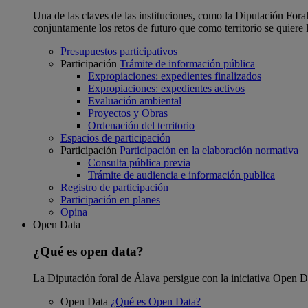
Una de las claves de las instituciones, como la Diputación Foral
conjuntamente los retos de futuro que como territorio se quiere 
Presupuestos participativos
Participación
Trámite de información pública
Expropiaciones: expedientes finalizados
Expropiaciones: expedientes activos
Evaluación ambiental
Proyectos y Obras
Ordenación del territorio
Espacios de participación
Participación
Participación en la elaboración normativa
Consulta pública previa
Trámite de audiencia e información publica
Registro de participación
Participación en planes
Opina
Open Data
¿Qué es open data?
La Diputación foral de Álava persigue con la iniciativa Open Dat
Open Data
¿Qué es Open Data?