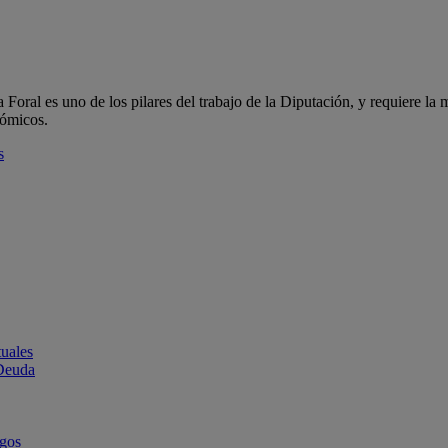
oral es uno de los pilares del trabajo de la Diputación, y requiere la m
nómicos.
s
uales
 Deuda
rgos