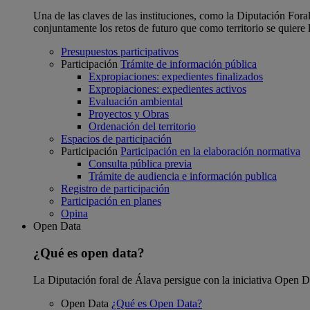
Una de las claves de las instituciones, como la Diputación Foral
conjuntamente los retos de futuro que como territorio se quiere 
Presupuestos participativos
Participación
Trámite de información pública
Expropiaciones: expedientes finalizados
Expropiaciones: expedientes activos
Evaluación ambiental
Proyectos y Obras
Ordenación del territorio
Espacios de participación
Participación
Participación en la elaboración normativa
Consulta pública previa
Trámite de audiencia e información publica
Registro de participación
Participación en planes
Opina
Open Data
¿Qué es open data?
La Diputación foral de Álava persigue con la iniciativa Open Dat
Open Data
¿Qué es Open Data?