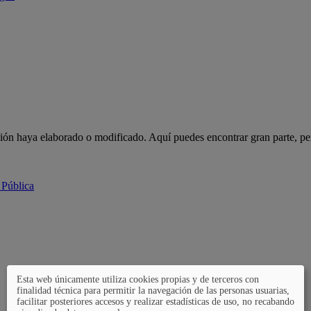
ción haya elaborado o modificado. Aquí puedes encontrar gran parte, pe
 Pública
Esta web únicamente utiliza cookies propias y de terceros con
finalidad técnica para permitir la navegación de las personas usuarias,
facilitar posteriores accesos y realizar estadísticas de uso, no recabando