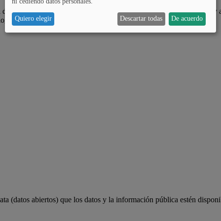
ni cediendo datos personales.
 de Álava, es ampliar las oportunidades de participar a la ciudadanía y 
Quiero elegir
Descartar todas
De acuerdo
lograr.
a (datos abiertos) que los datos y la información pública estén disponi