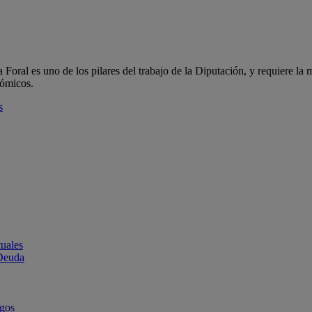
oral es uno de los pilares del trabajo de la Diputación, y requiere la m
nómicos.
s
uales
 Deuda
rgos