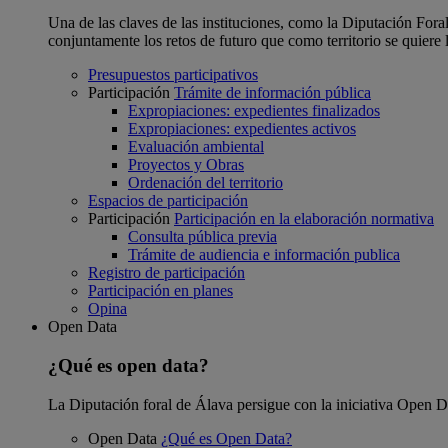
Una de las claves de las instituciones, como la Diputación Foral
conjuntamente los retos de futuro que como territorio se quiere 
Presupuestos participativos
Participación
Trámite de información pública
Expropiaciones: expedientes finalizados
Expropiaciones: expedientes activos
Evaluación ambiental
Proyectos y Obras
Ordenación del territorio
Espacios de participación
Participación
Participación en la elaboración normativa
Consulta pública previa
Trámite de audiencia e información publica
Registro de participación
Participación en planes
Opina
Open Data
¿Qué es open data?
La Diputación foral de Álava persigue con la iniciativa Open Dat
Open Data
¿Qué es Open Data?