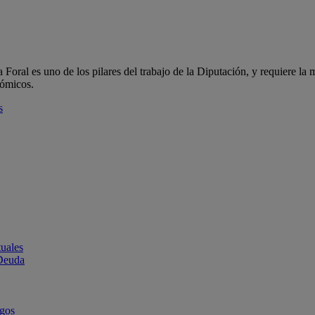
oral es uno de los pilares del trabajo de la Diputación, y requiere la m
nómicos.
s
uales
 Deuda
rgos