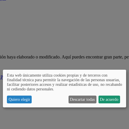
ción haya elaborado o modificado. Aquí puedes encontrar gran parte, pe
Esta web únicamente utiliza cookies propias y de terceros con
 Pública
finalidad técnica para permitir la navegación de las personas usuarias,
facilitar posteriores accesos y realizar estadísticas de uso, no recabando
ni cediendo datos personales.
Quiero elegir
Descartar todas
De acuerdo