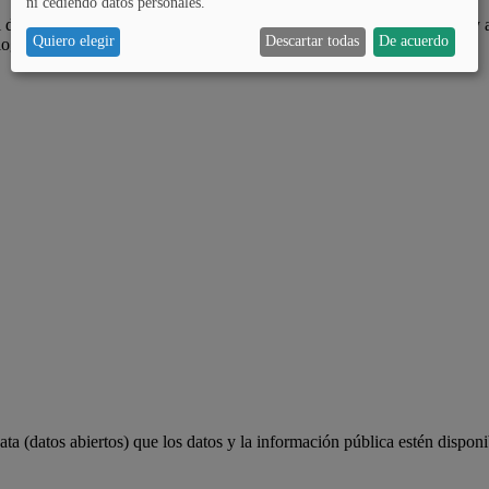
ni cediendo datos personales.
 de Álava, es ampliar las oportunidades de participar a la ciudadanía y 
Quiero elegir
Descartar todas
De acuerdo
lograr.
a (datos abiertos) que los datos y la información pública estén disponi