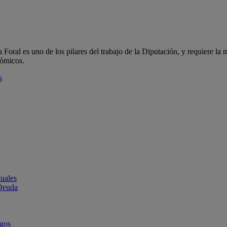
oral es uno de los pilares del trabajo de la Diputación, y requiere la m
nómicos.
s
uales
 Deuda
rgos