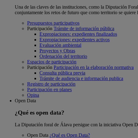
Una de las claves de las instituciones, como la Diputación Foral
conjuntamente los retos de futuro que como territorio se quiere 
Presupuestos participativos
Participación
Trámite de información pública
Expropiaciones: expedientes finalizados
Expropiaciones: expedientes activos
Evaluación ambiental
Proyectos y Obras
Ordenación del territorio
Espacios de participación
Participación
Participación en la elaboración normativa
Consulta pública previa
Trámite de audiencia e información publica
Registro de participación
Participación en planes
Opina
Open Data
¿Qué es open data?
La Diputación foral de Álava persigue con la iniciativa Open Dat
Open Data
¿Qué es Open Data?