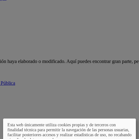
ción haya elaborado o modificado. Aquí puedes encontrar gran parte, pe
 Pública
Esta web únicamente utiliza cookies propias y de terceros con
finalidad técnica para permitir la navegación de las personas usuarias,
facilitar posteriores accesos y realizar estadísticas de uso, no recabando