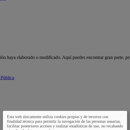
ción haya elaborado o modificado. Aquí puedes encontrar gran parte, pe
 Pública
Esta web únicamente utiliza cookies propias y de terceros con
finalidad técnica para permitir la navegación de las personas usuarias,
facilitar posteriores accesos y realizar estadísticas de uso, no recabando