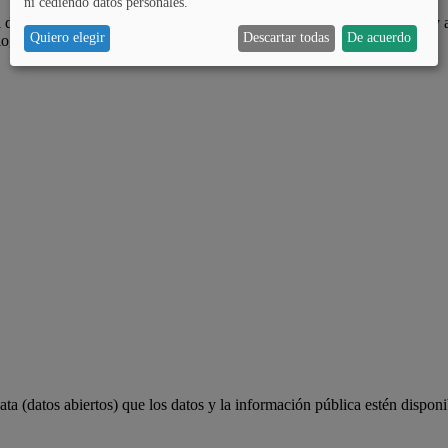
ni cediendo datos personales.
 de Álava, es ampliar las oportunidades de participar a la ciudadanía y 
Quiero elegir
Descartar todas
De acuerdo
lograr.
a (datos abiertos) que los datos y la información pública estén disponi