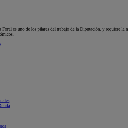
oral es uno de los pilares del trabajo de la Diputación, y requiere la m
nómicos.
s
uales
 Deuda
rgos