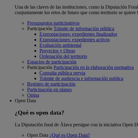
Una de las claves de las instituciones, como la Diputación Foral
conjuntamente los retos de futuro que como territorio se quiere 
Presupuestos participativos
Participación
Trámite de información pública
Expropiaciones: expedientes finalizados
Expropiaciones: expedientes activos
Evaluación ambiental
Proyectos y Obras
Ordenación del territorio
Espacios de participación
Participación
Participación en la elaboración normativa
Consulta pública previa
Trámite de audiencia e información publica
Registro de participación
Participación en planes
Opina
Open Data
¿Qué es open data?
La Diputación foral de Álava persigue con la iniciativa Open Dat
Open Data
¿Qué es Open Data?