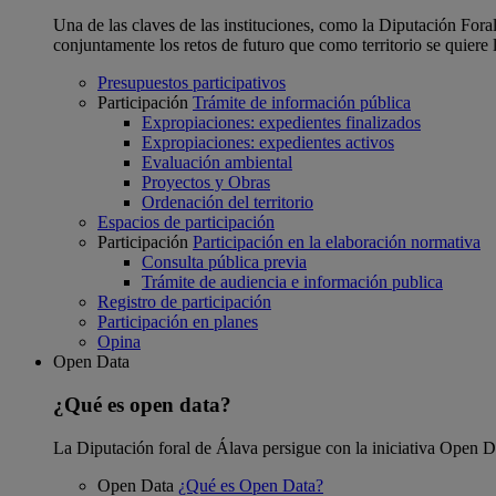
Una de las claves de las instituciones, como la Diputación Foral
conjuntamente los retos de futuro que como territorio se quiere 
Presupuestos participativos
Participación
Trámite de información pública
Expropiaciones: expedientes finalizados
Expropiaciones: expedientes activos
Evaluación ambiental
Proyectos y Obras
Ordenación del territorio
Espacios de participación
Participación
Participación en la elaboración normativa
Consulta pública previa
Trámite de audiencia e información publica
Registro de participación
Participación en planes
Opina
Open Data
¿Qué es open data?
La Diputación foral de Álava persigue con la iniciativa Open Dat
Open Data
¿Qué es Open Data?