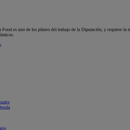
oral es uno de los pilares del trabajo de la Diputación, y requiere la m
nómicos.
s
uales
 Deuda
rgos