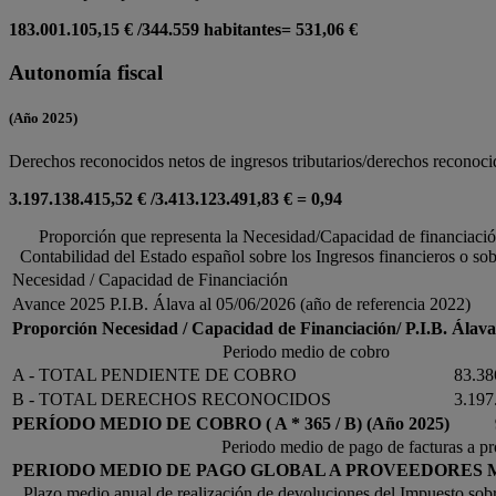
183.001.105,15 € /344.559 habitantes= 531,06 €
Autonomía fiscal
(Año 2025)
Derechos reconocidos netos de ingresos tributarios/derechos reconocid
3.197.138.415,52 € /3.413.123.491,83 € = 0,94
Proporción que representa la Necesidad/Capacidad de financiació
Contabilidad del Estado español sobre los Ingresos financieros o sob
Necesidad / Capacidad de Financiación
Avance 2025 P.I.B. Álava al 05/06/2026 (año de referencia 2022)
Proporción Necesidad / Capacidad de Financiación/ P.I.B. Álav
Periodo medio de cobro
A - TOTAL PENDIENTE DE COBRO
83.38
B - TOTAL DERECHOS RECONOCIDOS
3.197
PERÍODO MEDIO DE COBRO ( A * 365 / B) (Año 2025)
Periodo medio de pago de facturas a p
PERIODO MEDIO DE PAGO GLOBAL A PROVEEDORES MEN
Plazo medio anual de realización de devoluciones del Impuesto sob