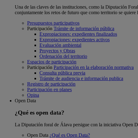
Una de las claves de las instituciones, como la Diputación Foral
conjuntamente los retos de futuro que como territorio se quiere 
Presupuestos participativos
Participación
Trámite de información pública
Expropiaciones: expedientes finalizados
Expropiaciones: expedientes activos
Evaluación ambiental
Proyectos y Obras
Ordenación del territorio
Espacios de participación
Participación
Participación en la elaboración normativa
Consulta pública previa
Trámite de audiencia e información publica
Registro de participación
Participación en planes
Opina
Open Data
¿Qué es open data?
La Diputación foral de Álava persigue con la iniciativa Open Dat
Open Data
¿Qué es Open Data?