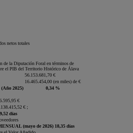
os netos totales
n de la Diputación Foral en términos de
re el PIB del Territorio Histórico de Álava
56.153.681,70 €
16.465.454,00 (en miles) de €
a (Año 2025)
0,34 %
6.595,95 €
.138.415,52 € ;
9,52 días
roveedores
SUAL (mayo de 2026)
18,35 días
re el Valor Añadido