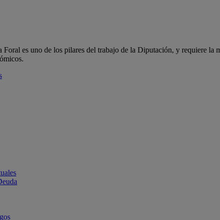
oral es uno de los pilares del trabajo de la Diputación, y requiere la m
nómicos.
s
uales
 Deuda
rgos