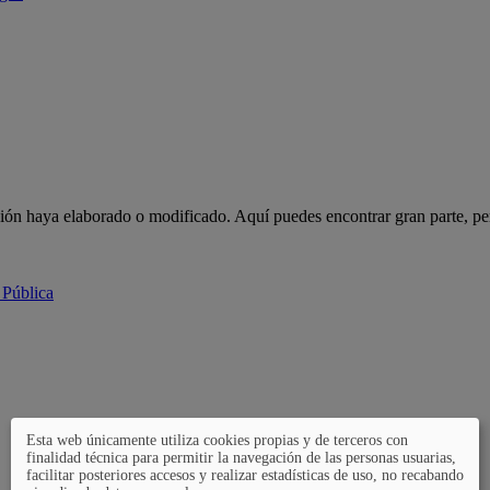
ción haya elaborado o modificado. Aquí puedes encontrar gran parte, pe
 Pública
Esta web únicamente utiliza cookies propias y de terceros con
finalidad técnica para permitir la navegación de las personas usuarias,
facilitar posteriores accesos y realizar estadísticas de uso, no recabando