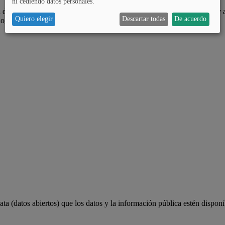
ni cediendo datos personales.
 de Álava, es ampliar las oportunidades de participar a la ciudadanía y 
Quiero elegir
Descartar todas
De acuerdo
lograr.
a (datos abiertos) que los datos y la información pública estén disponi