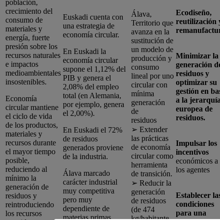
población,
crecimiento del
Ecodiseño,
Álava,
Euskadi cuenta con
consumo de
reutilización 
Territorio que
una estrategia de
materiales y
remanufactu
avanza en la
economía circular.
energía, fuerte
sustitución de
presión sobre los
un modelo de
En Euskadi la
recursos naturales
Minimizar la
producción y
economía circular
e impactos
generación d
consumo
supone el 1,12% del
medioambientales
residuos y
lineal por uno
PIB y genera el
insostenibles.
optimizar su
circular con
2,08% del empleo
gestión en ba
mínima
total (en Alemania,
Economía
a la jerarquí
generación
por ejemplo, genera
circular mantiene
europea de
de
el 2,00%).
el ciclo de vida
residuos.
residuos
de los productos,
➢ Extender
En Euskadi el 72%
materiales y
las prácticas
de residuos
recursos durante
Impulsar los
de economía
generados proviene
el mayor tiempo
incentivos
circular como
de la industria.
posible,
económicos a
herramienta
reduciendo al
los agentes
Álava marcado
de transición.
mínimo la
carácter industrial
➢ Reducir la
generación de
muy competitiva
generación
Establecer la
residuos y
pero muy
de residuos
condiciones
reintroduciendo
dependiente de
(de 474
para una
los recursos
materias primas
kg/habitante