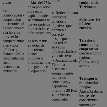
punto.
conjunto del
vivan.
− Más del 75%
Territorio.
de la población
La
vive en la
➢ Reflexión para
colaboración y
capital donde
establecer
Potenciar los
cooperación
se centraliza la
criterios y
núcleos
intermunicipal
mayor parte de
objetivos que
rurales.
es fundamental
los servicios e
orienten el
a la hora de
infraestructuras
correcto
proveer los
despliegue de
Territorio
equipamientos
El reto reside
una red de
conectado y
y servicios
en dotar de
servicios
cooperativo
públicos y
una oferta de
públicos, básicos
con su entorno
evitando así la
bienes
y/o colectivos.
regional:
fragmentación
públicos e
➢ Accesibilidad.
(ferroviario y
socio-
infraestructuras
Fijar una
aéreo)
económica-
que garantice
distancia a
ambiental.
el equilibrio.
equipamientos
sanitarios,
Transporte
educativos y
multimodal
.
deportivos
Integrar
inferior a 20 Km.
Álava/Araba en
➢ Territorio
los ejes de
conectado.
conectividad
europeos y