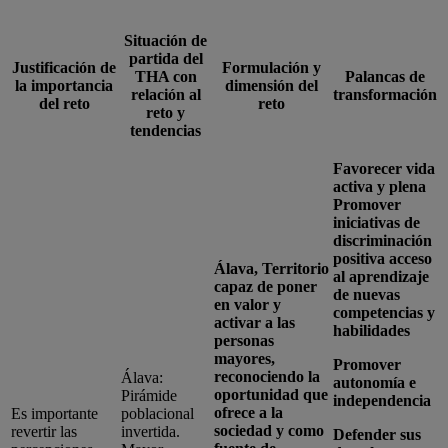
Situación de
partida del
Justificación de
Formulación y
THA con
Palancas de
la importancia
dimensión del
relación al
transformación
del reto
reto
reto y
tendencias
Favorecer vida
activa y plena
Promover
iniciativas de
discriminación
positiva acceso
Álava, Territorio
al aprendizaje
capaz de poner
de nuevas
en valor y
competencias y
activar a las
habilidades
personas
mayores,
Promover
reconociendo la
Álava:
autonomía e
oportunidad que
Pirámide
independencia
ofrece a la
Es importante
poblacional
sociedad y como
revertir las
invertida.
Defender sus