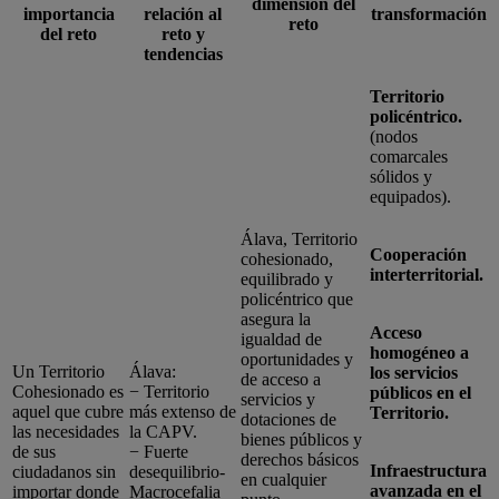
dimensión del
importancia
relación al
transformación
reto
del reto
reto y
tendencias
Territorio
policéntrico.
(nodos
comarcales
sólidos y
equipados).
Álava, Territorio
Cooperación
cohesionado,
interterritorial.
equilibrado y
policéntrico que
asegura la
Acceso
igualdad de
homogéneo a
oportunidades y
Un Territorio
Álava:
los servicios
de acceso a
Cohesionado es
− Territorio
públicos en el
servicios y
aquel que cubre
más extenso de
Territorio.
dotaciones de
las necesidades
la CAPV.
bienes públicos y
de sus
− Fuerte
derechos básicos
Infraestructura
ciudadanos sin
desequilibrio-
en cualquier
avanzada en el
importar donde
Macrocefalia