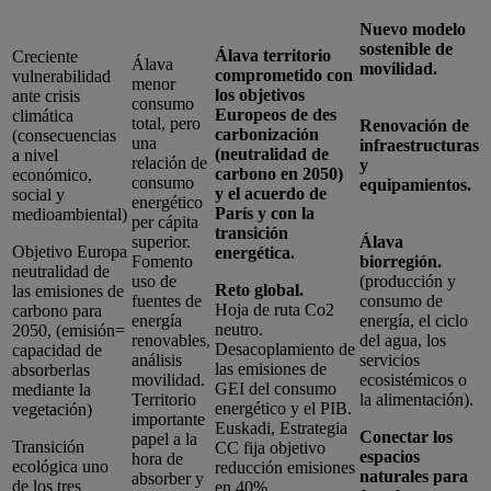
Nuevo modelo
sostenible de
Álava territorio
Creciente
Álava
movilidad.
comprometido con
vulnerabilidad
menor
los objetivos
ante crisis
consumo
Europeos de des
climática
total, pero
Renovación de
carbonización
(consecuencias
una
infraestructuras
(neutralidad de
a nivel
relación de
y
carbono en 2050)
económico,
consumo
equipamientos.
y el acuerdo de
social y
energético
París y con la
medioambiental)
per cápita
transición
superior.
Álava
Objetivo Europa
energética.
Fomento
biorregión.
neutralidad de
uso de
(producción y
Reto global.
las emisiones de
fuentes de
consumo de
Hoja de ruta Co2
carbono para
energía
energía, el ciclo
neutro.
2050, (emisión=
renovables,
del agua, los
Desacoplamiento de
capacidad de
análisis
servicios
las emisiones de
absorberlas
movilidad.
ecosistémicos o
GEI del consumo
mediante la
Territorio
la alimentación).
energético y el PIB.
vegetación)
importante
Euskadi, Estrategia
Conectar los
papel a la
Transición
CC fija objetivo
espacios
hora de
ecológica uno
reducción emisiones
naturales para
absorber y
de los tres
en 40%.