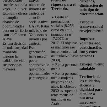
fuente de
percepciones
Mayor
derechos,
riqueza para el
sociales sobre la
número de
eliminación de
Territorio.
vejez. La Silver
usuarias de
todo tipo de
Economy ofrece
centros de
discriminación.
➢ Gasto en
un amplio
atención
prestaciones
abanico de
social a nivel
Enfoque
sociales (8.256
oportunidades
CAPV. Ratio
transversal del
euros en 1995,
para un territorio
más bajo de
envejecimiento
pasando a ser
“amable” como
32 personas
17.207€ en
Impulsar
Álava.
usuarias por
2017. El objetivo
voluntariado,
Es una decisión
centros.
es mantener ese
participación,
de toda sociedad
Esta
incremento anual
con y entre
avanzada
generación
acumulativo hasta
personas
mejorar la
tiene mayor
2030).
calidad de vida
poder
Envejecimiento
➢ Renta personal
sus personas
adquisitivo lo
saludable
media
mayores.
que ofrece
oportunidades
➢ Renta personal
Territorio de
para negocio
media mujeres
los cuidados,
mayores de 65
eficacia y
años. El objetivo
dignidad para
2030 es superar la
atender a
renta media de
nuestros
una mujer en
mayores y
Araba
dependientes.