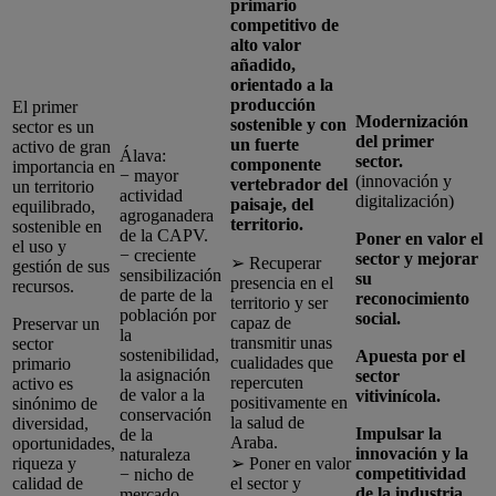
primario
competitivo de
alto valor
añadido,
orientado a la
producción
El primer
Modernización
sostenible y con
sector es un
del primer
un fuerte
activo de gran
Álava:
sector.
componente
importancia en
− mayor
(innovación y
vertebrador del
un territorio
actividad
digitalización)
paisaje, del
equilibrado,
agroganadera
territorio.
sostenible en
de la CAPV.
Poner en valor el
el uso y
− creciente
sector y mejorar
➢ Recuperar
gestión de sus
sensibilización
su
presencia en el
recursos.
de parte de la
reconocimiento
territorio y ser
población por
social.
capaz de
Preservar un
la
transmitir unas
sector
sostenibilidad,
Apuesta por el
cualidades que
primario
la asignación
sector
repercuten
activo es
de valor a la
vitivinícola.
positivamente en
sinónimo de
conservación
la salud de
diversidad,
Impulsar la
de la
Araba.
oportunidades,
innovación y la
naturaleza
riqueza y
➢ Poner en valor
competitividad
− nicho de
calidad de
el sector y
de la industria
mercado