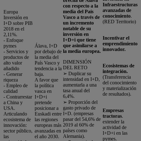
brecha de Álava
Infraestructuras
con respecto a la
avanzadas de
media del País
Europa
conocimiento
.
Vasco a través de
Inversión en
(RED Territorio)
un incremento
I+D sobre PIB
notable de su
2018 en el
inversión en
2,11%.
Incentivar el
I+D+i que tiene
- Enfoque
emprendimiento
que asimilarse a
pymes
Álava, I+D
innovador.
la media europea.
- Servicios y
por debajo de
productos de
la media del
DIMENSIÓN
alto valor
País Vasco y
Ecosistemas de
DEL RETO
añadido
tendencia a la
integración.
➢ Duplicar su
- Generar
baja.
(Transferencia
intensidad en I+D,
riqueza
A favor que
del conocimiento
aumentarla a una
- Empleo de
la política
y materialización
tasa anual del
calidad
vasca en
de resultados).
6,4%.
- Contrarrestar
I+D+i
➢ Proporción del
a China y
pretende
gasto privado de
USA.
posicionar a
Empresas
I+D. (empresas
Articulando
Euskadi entre
tractoras
.
pasar del 54,6% de
ecosistema de
las regiones
extender la
2019 al 60% de
innovación:
europeas más
actividad de
países como
sector público,
avanzadas en
I+D+i en las
Alemania).
las
el año 2030.
pymes.