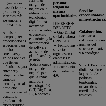
Hay gran
personas
organización
margen de
tengan las
más eficientes y
mejora en la
Servicios
mismas
productos y
utilización de
especializados e
oportunidades.
servicios más
tecnologías
infraestructuras.
sostenibles e
digitales más
DIMENSIÓN
innovadores
avanzadas
DEL RETO
como las redes,
Colaboración.
➢ Gap Digital
Al mismo
el comercio
Facilitar la
social y laboral.
tiempo genera
electrónico y la
colaboración con
(personas)
preocupaciones
incorporación
agentes del
especiales para
➢ Tecnologías y
de software
sistema educativo
muchos
servicios
avanzado de
y tecnológico.
colectivos y
digitales en las
planificación y
grupos sociales
empresas y
gestión.
que tienen
administración.
Todavía queda
Smart Territory
dificultades para
➢ Penetración
margen de
digitalización en
entender y
de la industria
mejoría para
la gestión de
adaptarse a los
4.0.
que la Pyme
políticas
cambios
incorpore
territoriales,
tecnológicos al
tecnología 4.0
urbanísticas, de
ritmo que
(IoT, Big Data,
movilidad y
nuestra sociedad
IA, Robótica)
residuos.
demanda,
problemas de
ciberseguridad…