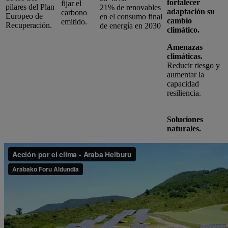
fortalecer
fijar el
pilares del Plan
21% de renovables
adaptación su
carbono
Europeo de
en el consumo final
cambio
emitido.
Recuperación.
de energía en 2030
climático.
Amenazas
climáticas.
Reducir riesgo y
aumentar la
capacidad
resiliencia.
Soluciones
naturales.