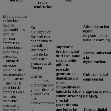
del reto
reto
reto y
tendencias
El futuro digital
vislumbra
muchas
Administración
En
oportunidades
digital
digitalización
para las
(implantación a
Euskadi está
personas,
todos los niveles)
por encima de
empresas e
la media
Superar la
instituciones
europea y al
brecha digital
públicas y
Acceso universal
nivel de los
de Álava tanto
privadas.
a la
países más
en el ámbito
− oferta de
digitalización.
avanzados de
público-
servicios
Europa.
privado
públicos, más
(procesos de
transparentes y
Cultura digital
Existen
digitalización
participativos.
empresarial.
importantes
como
− mejorar la
diferencias por
competitividad/
posición de
grupos de edad
industria 4.0, e-
empresas en el
Empresa digital-
y colectivos
administración)
mercado
PYMES.
más
y social
mediante
desfavorecidos.
garantizando
procesos y
que todas las
Talento digital
sistemas de