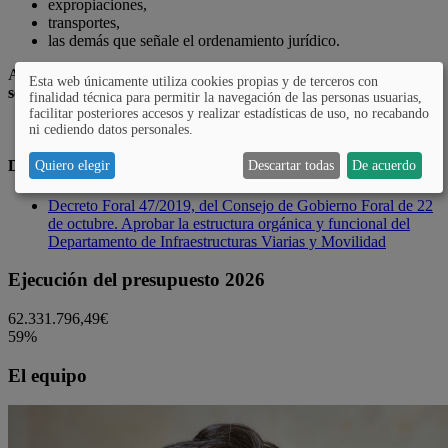
expropiaciones,
transportes,
las demás que señale el ordenamiento jurídico.
Al Departamento de Movilidad Sostenible e Infraestructuras Viarias
Esta web únicamente utiliza cookies propias y de terceros con
se adscribe la sociedad pública foral:
finalidad técnica para permitir la navegación de las personas usuarias,
facilitar posteriores accesos y realizar estadísticas de uso, no recabando
ARABAKO BIDEAK-VÍAS DE ÁLAVA S.A.
ni cediendo datos personales.
Decreto de estructura:
Quiero elegir
Descartar todas
De acuerdo
Decreto Foral 47/2019, del Consejo de Gobierno Foral de 22
de octubre. Aprobar la estructura orgánica y funcional del
Departamento de Infraestructuras Viarias y Movilidad
Ejecución del presupuesto 2026
62.331.796,49€
59%
El equipo