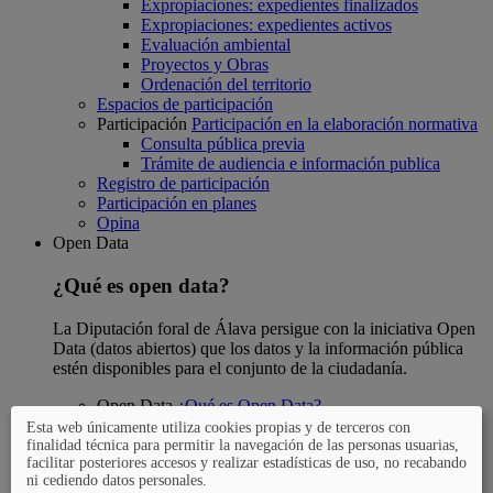
Expropiaciones: expedientes finalizados
Expropiaciones: expedientes activos
Evaluación ambiental
Proyectos y Obras
Ordenación del territorio
Espacios de participación
Participación
Participación en la elaboración normativa
Consulta pública previa
Trámite de audiencia e información publica
Registro de participación
Participación en planes
Opina
Open Data
¿Qué es open data?
La Diputación foral de Álava persigue con la iniciativa Open
Data (datos abiertos) que los datos y la información pública
estén disponibles para el conjunto de la ciudadanía.
Open Data
¿Qué es Open Data?
Preguntas más frecuentes
Esta web únicamente utiliza cookies propias y de terceros con
Open Data
Catálogo de datos abiertos
finalidad técnica para permitir la navegación de las personas usuarias,
facilitar posteriores accesos y realizar estadísticas de uso, no recabando
GeoAraba
ni cediendo datos personales.
Catastro de Álava