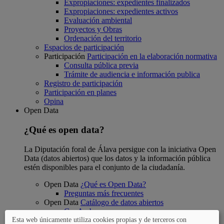
Expropiaciones: expedientes finalizados
Expropiaciones: expedientes activos
Evaluación ambiental
Proyectos y Obras
Ordenación del territorio
Espacios de participación
Participación
Participación en la elaboración normativa
Consulta pública previa
Trámite de audiencia e información publica
Registro de participación
Participación en planes
Opina
Open Data
¿Qué es open data?
La Diputación foral de Álava persigue con la iniciativa Open
Data (datos abiertos) que los datos y la información pública
estén disponibles para el conjunto de la ciudadanía.
Open Data
¿Qué es Open Data?
Preguntas más frecuentes
Open Data
Catálogo de datos abiertos
GeoAraba
Catastro de Álava
Esta web únicamente utiliza cookies propias y de terceros con