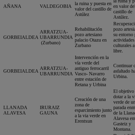
la ruina y 
la ruina y puesta en
AÑANA
VALDEGOBIA
en valor de
valor del castillo de
castillo de
Astúlez
Astúlez.
Recuperaci
Rehabilitación
pozo artesi
ARRATZUA-
pozo artesiano
su entorno 
GORBEIALDEA
UBARRUNDIA
palacio Otazu en
actividades
(Zurbano)
Zurbano
culturales a
libre.
Intervención en la
vía verde del
Continuar 
ARRATZUA-
antiguo ferrocarril
GORBEIALDEA
asfaltado h
UBARRUNDIA
Vasco- Navarro
Urbina.
entre estación de
Retana y Urbina
El objetivo
dotar a la v
Creación de una
verde de u
zona de
LLANADA
IRURAIZ
parada enm
esparcimiento junto
ALAVESA
GAUNA
de la Llana
a la via verde en
Alavesa en
Erentxun
Gasteiz y
Montana.