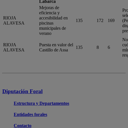
Labarca
Mejoras de
Pr
eficiencia y
sel
RIOJA
accesibilidad en
135
172
169
(P
ALAVESA
piscinas
dis
municipales de
pre
verano
No
RIOJA
Puesta en valor del
cu
135
8
6
ALAVESA
Castillo de Assa
mí
res
Diputación Foral
Estructura y Departamentos
Entidades forales
Contacto