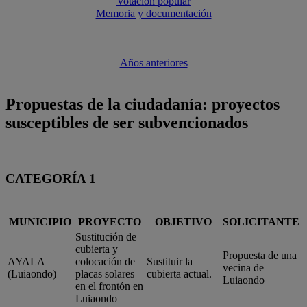
Votación popular
Memoria y documentación
Años anteriores
Propuestas de la ciudadanía: proyectos
susceptibles de ser subvencionados
CATEGORÍA 1
MUNICIPIO
PROYECTO
OBJETIVO
SOLICITANTE
Sustitución de
cubierta y
Propuesta de una
AYALA
colocación de
Sustituir la
vecina de
(Luiaondo)
placas solares
cubierta actual.
Luiaondo
en el frontón en
Luiaondo