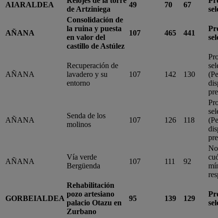
Relojes de la torre
Pr
AIARALDEA
49
70
67
de Artziniega
se
Consolidación de
la ruina y puesta
Pr
AÑANA
107
465
441
en valor del
se
castillo de Astúlez
Pr
Recuperación de
sel
AÑANA
lavadero y su
107
142
130
(P
entorno
dis
pre
Pr
sel
Senda de los
AÑANA
107
126
118
(P
molinos
dis
pre
No
Vía verde
cu
AÑANA
107
111
92
Bergüenda
mí
res
Rehabilitación
pozo artesiano
Pr
GORBEIALDEA
95
139
129
palacio Otazu en
se
Zurbano