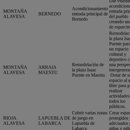
Dar visibil
acondiciona
Acondicionamiento
MONTAÑA
entrada pri
BERNEDO
entrada principal de
ALAVESA
del pueblo
Bernedo
creando un
de esparci
Remodelac
la plaza Isa
Puente para
un espacio
cultural y
deportivo 
Remodelación de
una perspec
MONTAÑA
ARRAIA
la plaza Isaac
intergenera
ALAVESA
MAESTU
Puente en Maeztu
Dotar de u
espacio al a
libre para 
realizar
actividades
todos los
públicos.
Cubrir varias zonas
Crear espa
RIOJA
LAPUEBLA DE
de juego en
protegidos 
ALAVESA
LABARCA
Lapuebla de
adecuados 
Labarca
niñas y niñ