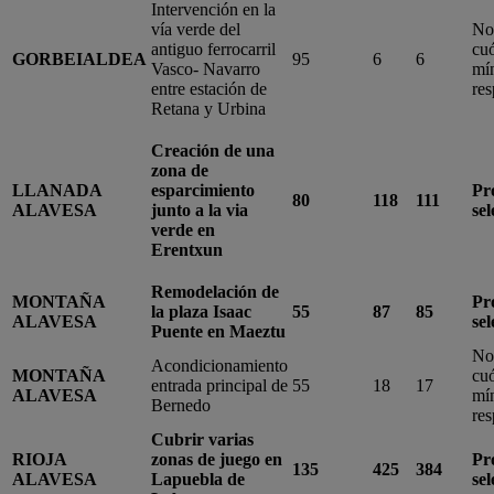
Intervención en la
vía verde del
No
antiguo ferrocarril
cu
GORBEIALDEA
95
6
6
Vasco- Navarro
mí
entre estación de
res
Retana y Urbina
Creación de una
zona de
LLANADA
esparcimiento
Pr
80
118
111
ALAVESA
junto a la via
se
verde en
Erentxun
Remodelación de
MONTAÑA
Pr
la plaza Isaac
55
87
85
ALAVESA
se
Puente en Maeztu
No
Acondicionamiento
MONTAÑA
cu
entrada principal de
55
18
17
ALAVESA
mí
Bernedo
res
Cubrir varias
RIOJA
zonas de juego en
Pr
135
425
384
ALAVESA
Lapuebla de
se