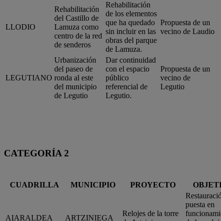
Rehabilitación
Rehabilitación
de los elementos
del Castillo de
que ha quedado
Propuesta de un
LLODIO
Lamuza como
sin incluir en las
vecino de Laudio
centro de la red
obras del parque
de senderos
de Lamuza.
Urbanización
Dar continuidad
del paseo de
con el espacio
Propuesta de un
LEGUTIANO
ronda al este
público
vecino de
del municipio
referencial de
Legutio
de Legutio
Legutio.
CATEGORÍA 2
CUADRILLA
MUNICIPIO
PROYECTO
OBJET
Restauraci
puesta en
Relojes de la torre
funcionami
AIARALDEA
ARTZINIEGA