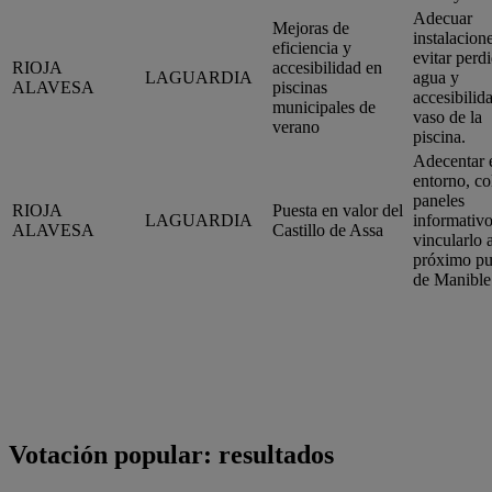
Adecuar
Mejoras de
instalacion
eficiencia y
evitar perd
RIOJA
accesibilidad en
LAGUARDIA
agua y
ALAVESA
piscinas
accesibilid
municipales de
vaso de la
verano
piscina.
Adecentar 
entorno, co
paneles
RIOJA
Puesta en valor del
LAGUARDIA
informativo
ALAVESA
Castillo de Assa
vincularlo a
próximo pu
de Manible
Votación popular: resultados