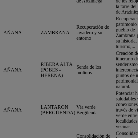
de Artziniega
de los reloj
la torre del 
de Artzinie
Recuperaci
patrimonio 
Recuperación de
pueblo de
AÑANA
ZAMBRANA
lavadero y su
Zambrana 
entorno
su historia,
turismo,...
Creación d
itinerario d
RIBERA ALTA
senderismo
Senda de los
AÑANA
(POBES -
interconec
molinos
HEREÑA)
puntos de i
patrimonial
natural.
Potenciar h
saludables 
conexiones
LANTARON
Vía verde
AÑANA
través de v
(BERGÜENDA)
Bergüenda
verde entre
localidades
vecinas.
Consolidac
Consolidación de