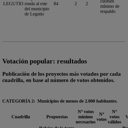
cuórum
LEGUTIO
ronda al este
84
2
2
mínimo de
del municipio
respaldo
de Legutio
Votación popular: resultados
Publicación de los proyectos más votados por cada
cuadrilla, en base al número de votos obtenidos.
CATEGORÍA 2: Municipios de menos de 2.000 habitantes.
Nº votos
Nº
Nº
Cuadrilla
Propuestas
mínimo
votos
V
votos
necesarios
válidos