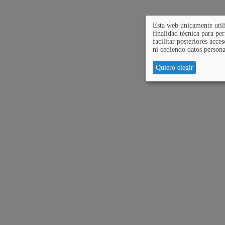
Esta web únicamente utili
finalidad técnica para per
facilitar posteriores acce
ni cediendo datos persona
Quiero elegir