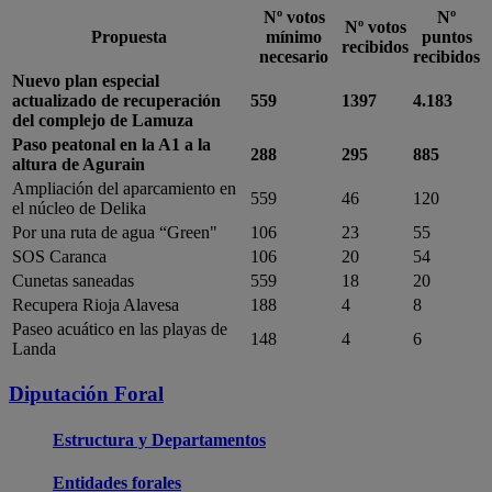
Nº votos
Nº
Nº votos
Propuesta
mínimo
puntos
recibidos
necesario
recibidos
Nuevo plan especial
actualizado de recuperación
559
1397
4.183
del complejo de Lamuza
Paso peatonal en la A1 a la
288
295
885
altura de Agurain
Ampliación del aparcamiento en
559
46
120
el núcleo de Delika
Por una ruta de agua “Green"
106
23
55
SOS Caranca
106
20
54
Cunetas saneadas
559
18
20
Recupera Rioja Alavesa
188
4
8
Paseo acuático en las playas de
148
4
6
Landa
Diputación Foral
Estructura y Departamentos
Entidades forales