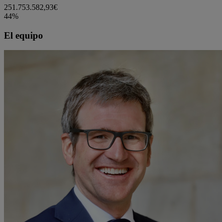
251.753.582,93€
44%
El equipo