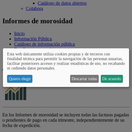
Catálogo de datos abiertos
Colabora
Informes de morosidad
Inicio
Información Pública
Catálogo de información pública
Detalle transparencia
Esta web únicamente utiliza cookies propias y de terceros con
Informes de morosidad
finalidad técnica para permitir la navegación de las personas usuarias,
facilitar posteriores accesos y realizar estadísticas de uso, no recabando
Atrás
Informes de morosidad
ni cediendo datos personales.
Quiero elegir
Descartar todas
De acuerdo
En los Informes de morosidad se incluyen todas las facturas pagadas
o pendientes de pago en cada trimestre, independientemente de su
fecha de expedición.