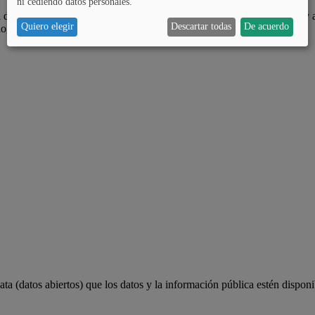
ni cediendo datos personales.
 de Álava, es ampliar las oportunidades de participar a la ciudadanía y 
Quiero elegir
Descartar todas
De acuerdo
lograr.
a (datos abiertos) que los datos y la información pública estén disponi