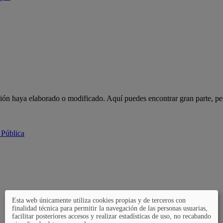
ción haya elaborado o modificado. Aquí puedes encontrar gran parte, pe
 Pública
Esta web únicamente utiliza cookies propias y de terceros con
finalidad técnica para permitir la navegación de las personas usuarias,
facilitar posteriores accesos y realizar estadísticas de uso, no recabando