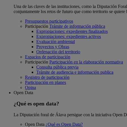
Una de las claves de las instituciones, como la Diputación Foral
conjuntamente los retos de futuro que como territorio se quiere 
Presupuestos participativos
Participación
Trámite de información pública
Expropiaciones: expedientes finalizados
Expropiaciones: expedientes activos
Evaluación ambiental
Proyectos y Obras
Ordenación del territorio
Espacios de participación
Participación
Participación en la elaboración normativa
Consulta pública previa
Trámite de audiencia e información publica
Registro de participación
Participación en planes
Opina
Open Data
¿Qué es open data?
La Diputación foral de Álava persigue con la iniciativa Open Dat
Open Data
¿Qué es Open Data?