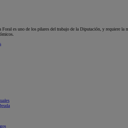
oral es uno de los pilares del trabajo de la Diputación, y requiere la m
nómicos.
s
uales
 Deuda
rgos