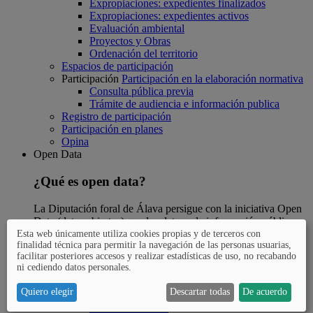
Expropiaciones: expedientes finalizados
Expropiaciones: expedientes activos
Evaluación ambiental
Proyectos y Obras
Ordenación del territorio
Espacios de participación
Participación
Participación en la elaboración normativa
Consulta pública previa
Trámite de audiencia e información publica
Registro de participación
Participación en planes
Opina
Open Data
¿Qué es open data?
La Diputación foral de Álava persigue con la iniciativa Open
Data (datos abiertos) que los datos y la información pública
estén disponibles para el conjunto de la ciudadanía.
Esta web únicamente utiliza cookies propias y de terceros con
finalidad técnica para permitir la navegación de las personas usuarias,
facilitar posteriores accesos y realizar estadísticas de uso, no recabando
Open Data
¿Qué es Open Data?
ni cediendo datos personales.
Preguntas más frecuentes
Open Data
Catálogo de datos abiertos
Quiero elegir
Descartar todas
De acuerdo
GeoAraba
Catastro de Álava