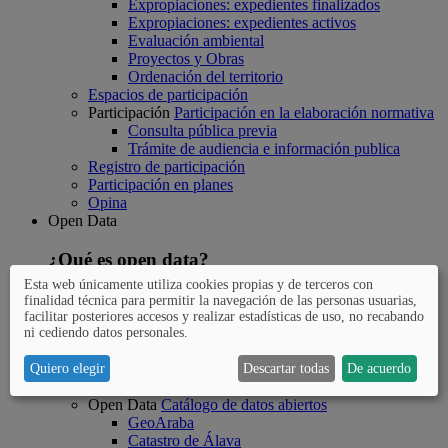
Expropiaciones: expedientes finalizados
Expropiaciones: expedientes activos
Evaluación ambiental
Proyectos y Obras
Ordenación del territorio
Espacios de participación
Participación
Participación en la elaboración normativa
Consulta pública previa
Trámite de audiencia e información publica
Registro de participación
Participación en planes
Opina
Open Data
¿Qué es open data?
Esta web únicamente utiliza cookies propias y de terceros con
La Diputación foral de Álava persigue con la iniciativa Open
finalidad técnica para permitir la navegación de las personas usuarias,
Data (datos abiertos) que los datos y la información pública
facilitar posteriores accesos y realizar estadísticas de uso, no recabando
ni cediendo datos personales.
estén disponibles para el conjunto de la ciudadanía.
Open Data
¿Qué es Open Data?
Quiero elegir
Descartar todas
De acuerdo
Preguntas más frecuentes
Open Data
Catálogo de datos abiertos
GeoAraba
Catastro de Álava