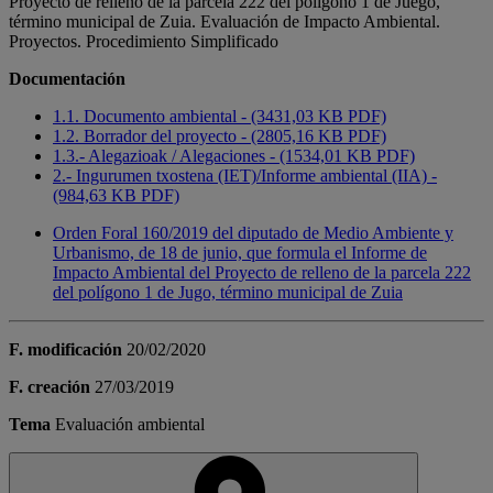
Proyecto de relleno de la parcela 222 del polígono 1 de Juego,
término municipal de Zuia. Evaluación de Impacto Ambiental.
Proyectos. Procedimiento Simplificado
Documentación
1.1. Documento ambiental - (3431,03 KB PDF)
1.2. Borrador del proyecto - (2805,16 KB PDF)
1.3.- Alegazioak / Alegaciones - (1534,01 KB PDF)
2.- Ingurumen txostena (IET)/Informe ambiental (IIA) -
(984,63 KB PDF)
Orden Foral 160/2019 del diputado de Medio Ambiente y
Urbanismo, de 18 de junio, que formula el Informe de
Impacto Ambiental del Proyecto de relleno de la parcela 222
del polígono 1 de Jugo, término municipal de Zuia
F. modificación
20/02/2020
F. creación
27/03/2019
Tema
Evaluación ambiental