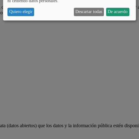
ni cediendo datos personales.
 de Álava, es ampliar las oportunidades de participar a la ciudadanía y 
Quiero elegir
Descartar todas
De acuerdo
lograr.
a (datos abiertos) que los datos y la información pública estén disponi