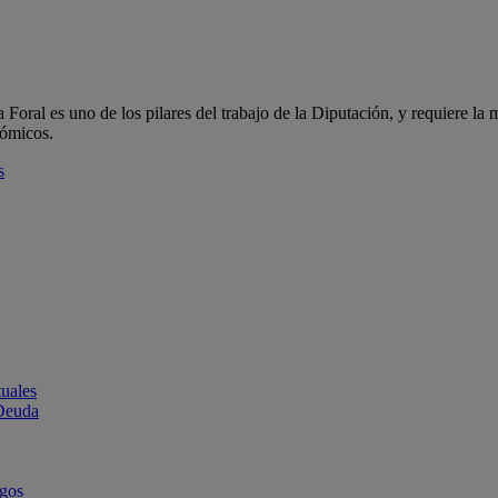
oral es uno de los pilares del trabajo de la Diputación, y requiere la m
nómicos.
s
uales
 Deuda
rgos