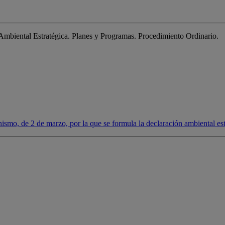
mbiental Estratégica. Planes y Programas. Procedimiento Ordinario.
o, de 2 de marzo, por la que se formula la declaración ambiental estr