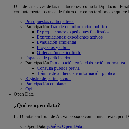
Una de las claves de las instituciones, como la Diputación Foral
conjuntamente los retos de futuro que como territorio se quiere 
Presupuestos participativos
Participación
Trámite de información pública
Expropiaciones: expedientes finalizados
Expropiaciones: expedientes activos
Evaluación ambiental
Proyectos y Obras
Ordenación del territorio
Espacios de participación
Participación
Participación en la elaboración normativa
Consulta pública previa
Trámite de audiencia e información publica
Registro de participación
Participación en planes
Opina
Open Data
¿Qué es open data?
La Diputación foral de Álava persigue con la iniciativa Open Dat
Open Data
¿Qué es Open Data?