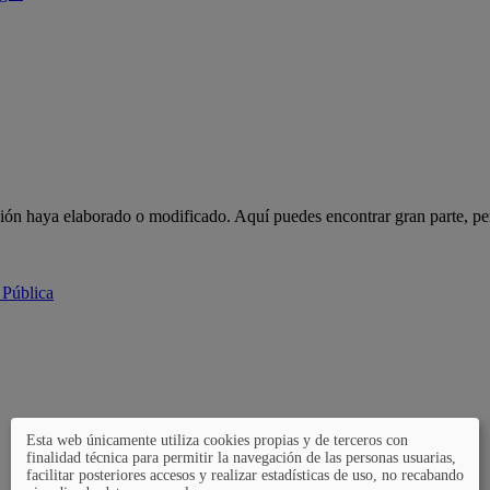
ción haya elaborado o modificado. Aquí puedes encontrar gran parte, pe
 Pública
Esta web únicamente utiliza cookies propias y de terceros con
finalidad técnica para permitir la navegación de las personas usuarias,
facilitar posteriores accesos y realizar estadísticas de uso, no recabando