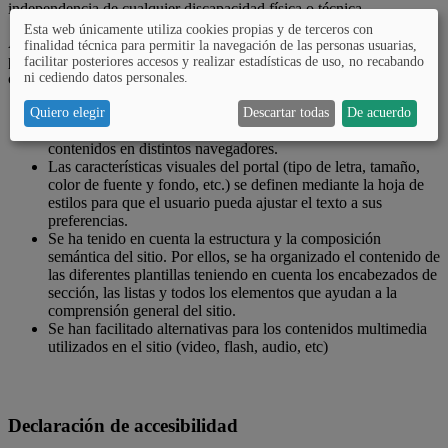
independencia de cualquier discapacidad física o técnica.
Esta web únicamente utiliza cookies propias y de terceros con
A tal fin, se han estudiado las diversas funcionalidades de este portal
finalidad técnica para permitir la navegación de las personas usuarias,
para que la persona usuaria pueda acceder a todos los contenidos
facilitar posteriores accesos y realizar estadísticas de uso, no recabando
ni cediendo datos personales.
con mayor destreza. Entre las principales destacan:
El código HTML y CSS empleado se ajusta a las gramáticas
Quiero elegir
Descartar todas
De acuerdo
formales para garantizar la correcta visualización de los
contenidos en distintos navegadores.
Las características visuales del portal (tipo de letra, tamaño,
color de fuente y fondo, etc.) se definen mediante la hoja de
estilos para que el usuario pueda ajustar el texto a sus
preferencias.
Se ha tenido en cuenta la estructura y la composición
semántica del sitio. Por ellos, se ha organizado el contenido de
las diferentes plantillas teniendo en cuenta los encabezados de
sección, las listas y todos los elementos que ayudan a la
comprensión general del sitio.
Se han facilitado alternativas para los contenidos multimedia
utilizados en el sitio (video, flash, audio, etc)
Declaración de accesibilidad