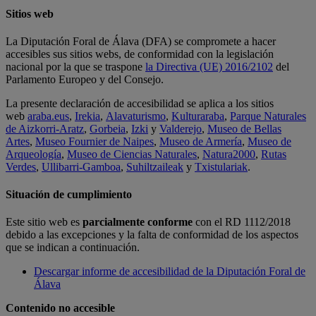
Sitios web
La Diputación Foral de Álava (DFA) se compromete a hacer
accesibles sus sitios webs, de conformidad con la legislación
nacional por la que se traspone
la Directiva (UE) 2016/2102
del
Parlamento Europeo y del Consejo.
La presente declaración de accesibilidad se aplica a los sitios
web
araba.eus
,
Irekia
,
Alavaturismo
,
Kulturaraba
,
Parque Naturales
de Aizkorri-Aratz
,
Gorbeia
,
Izki
y
Valderejo
,
Museo de Bellas
Artes
,
Museo Fournier de Naipes
,
Museo de Armería
,
Museo de
Arqueología
,
Museo de Ciencias Naturales
,
Natura2000
,
Rutas
Verdes
,
Ullibarri-Gamboa
,
Suhiltzaileak
y
Txistulariak
.
Situación de cumplimiento
Este sitio web es
parcialmente conforme
con el RD 1112/2018
debido a las excepciones y la falta de conformidad de los aspectos
que se indican a continuación.
Descargar informe de accesibilidad de la Diputación Foral de
Álava
Contenido no accesible