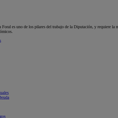
oral es uno de los pilares del trabajo de la Diputación, y requiere la m
nómicos.
s
uales
 Deuda
rgos