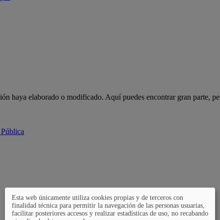
ción haya elaborado o modificado. Aquí puedes encontrar gran parte, pe
 Pública
Esta web únicamente utiliza cookies propias y de terceros con
finalidad técnica para permitir la navegación de las personas usuarias,
facilitar posteriores accesos y realizar estadísticas de uso, no recabando