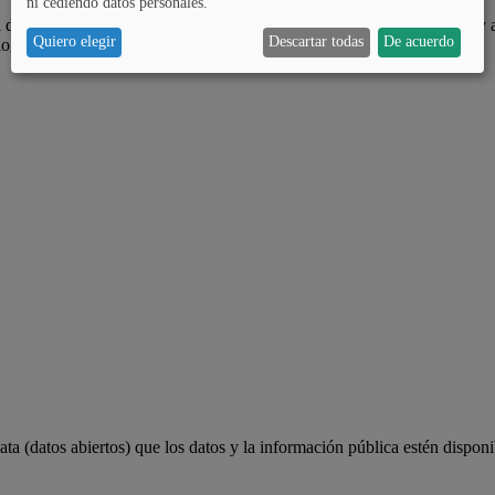
ni cediendo datos personales.
 de Álava, es ampliar las oportunidades de participar a la ciudadanía y 
Quiero elegir
Descartar todas
De acuerdo
lograr.
a (datos abiertos) que los datos y la información pública estén disponi