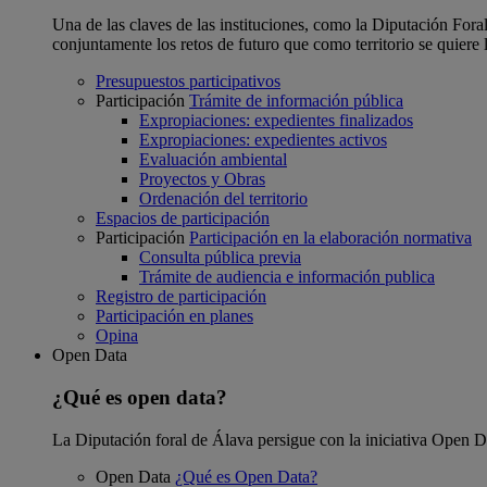
Una de las claves de las instituciones, como la Diputación Foral
conjuntamente los retos de futuro que como territorio se quiere 
Presupuestos participativos
Participación
Trámite de información pública
Expropiaciones: expedientes finalizados
Expropiaciones: expedientes activos
Evaluación ambiental
Proyectos y Obras
Ordenación del territorio
Espacios de participación
Participación
Participación en la elaboración normativa
Consulta pública previa
Trámite de audiencia e información publica
Registro de participación
Participación en planes
Opina
Open Data
¿Qué es open data?
La Diputación foral de Álava persigue con la iniciativa Open Dat
Open Data
¿Qué es Open Data?