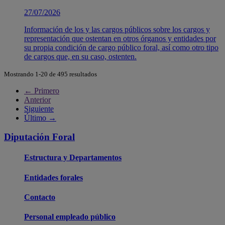
27/07/2026
Información de los y las cargos públicos sobre los cargos y
representación que ostentan en otros órganos y entidades por
su propia condición de cargo público foral, así como otro tipo
de cargos que, en su caso, ostenten.
Mostrando 1-20 de 495 resultados
← Primero
Anterior
Siguiente
Último →
Diputación Foral
Estructura y Departamentos
Entidades forales
Contacto
Personal empleado público