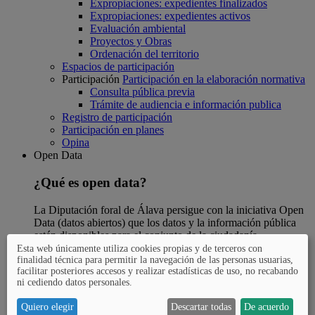
Expropiaciones: expedientes finalizados
Expropiaciones: expedientes activos
Evaluación ambiental
Proyectos y Obras
Ordenación del territorio
Espacios de participación
Participación
Participación en la elaboración normativa
Consulta pública previa
Trámite de audiencia e información publica
Registro de participación
Participación en planes
Opina
Open Data
¿Qué es open data?
La Diputación foral de Álava persigue con la iniciativa Open
Data (datos abiertos) que los datos y la información pública
estén disponibles para el conjunto de la ciudadanía.
Esta web únicamente utiliza cookies propias y de terceros con
Open Data
¿Qué es Open Data?
finalidad técnica para permitir la navegación de las personas usuarias,
Preguntas más frecuentes
facilitar posteriores accesos y realizar estadísticas de uso, no recabando
ni cediendo datos personales.
Open Data
Catálogo de datos abiertos
GeoAraba
Quiero elegir
Descartar todas
De acuerdo
Catastro de Álava