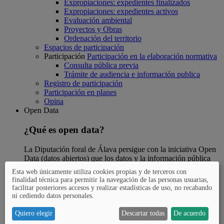
Expropiaciones: expedientes finalizados
Expropiaciones: expedientes activos
Evaluación ambiental
Proyectos y Obras
Ordenación del territorio
Espacios de participación
Participación
Participación en la elaboración normativa
Consulta pública previa
Trámite de audiencia e información publica
Registro de participación
Participación en planes
Opina
Open Data
¿Qué es open data?
La Diputación foral de Álava persigue con la iniciativa Open
Data (datos abiertos) que los datos y la información pública
estén disponibles para el conjunto de la ciudadanía.
Esta web únicamente utiliza cookies propias y de terceros con
finalidad técnica para permitir la navegación de las personas usuarias,
Open Data
¿Qué es Open Data?
facilitar posteriores accesos y realizar estadísticas de uso, no recabando
Preguntas más frecuentes
ni cediendo datos personales.
Open Data
Catálogo de datos abiertos
GeoAraba
Quiero elegir
Descartar todas
De acuerdo
Catastro de Álava