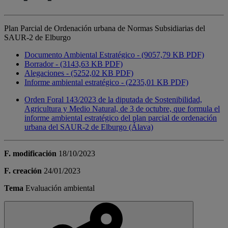
Plan Parcial de Ordenación urbana de Normas Subsidiarias del
SAUR-2 de Elburgo
Documento Ambiental Estratégico - (9057,79 KB PDF)
Borrador - (3143,63 KB PDF)
Alegaciones - (5252,02 KB PDF)
Informe ambiental estratégico - (2235,01 KB PDF)
Orden Foral 143/2023 de la diputada de Sostenibilidad,
Agricultura y Medio Natural, de 3 de octubre, que formula el
informe ambiental estratégico del plan parcial de ordenación
urbana del SAUR-2 de Elburgo (Álava)
F. modificación
18/10/2023
F. creación
24/01/2023
Tema
Evaluación ambiental