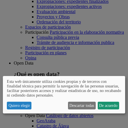
Expropiaciones: expedientes finalizados
Expropiaciones: expedientes activos
Evaluación ambiental
Proyectos y Obras
Ordenación del territorio
Espacios de participación
Participación
Participación en la elaboración normativa
Consulta pública previa
Trámite de audiencia e información publica
Registro de participación
Participación en planes
Opina
Open Data
¿Qué es open data?
Esta web únicamente utiliza cookies propias y de terceros con
La Diputación foral de Álava persigue con la iniciativa Open
finalidad técnica para permitir la navegación de las personas usuarias,
Data (datos abiertos) que los datos y la información pública
facilitar posteriores accesos y realizar estadísticas de uso, no recabando
estén disponibles para el conjunto de la ciudadanía.
ni cediendo datos personales.
Open Data
¿Qué es Open Data?
Quiero elegir
Descartar todas
De acuerdo
Preguntas más frecuentes
Open Data
Catálogo de datos abiertos
GeoAraba
Catastro de Álava